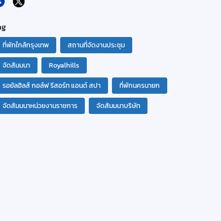
ag
ที่พักใกล้กรุงเทพ
สถานที่จัดงานประชุม
จัดสัมมนา
Royalhills
รอยัลฮิลส์ กอล์ฟ รีสอร์ท แอนด์ สปา
ที่พักนครนายก
จัดสัมมนาหน่วยงานราชการ
จัดสัมมนาบริษัท