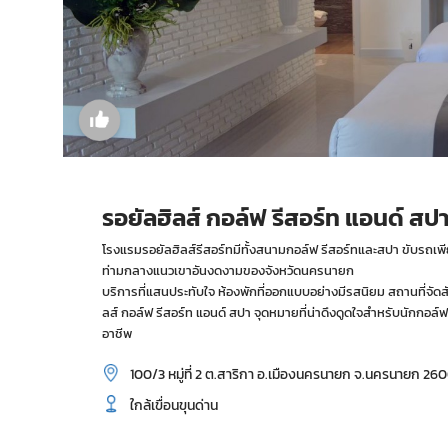
รอยัลฮิลส์ กอล์ฟ รีสอร์ท แอนด์ สป
โรงแรมรอยัลฮิลส์รีสอร์ทมีทั้งสนามกอล์ฟ รีสอร์ทและสปา ขับรถเพีย
ท่ามกลางแนวเขาอันงดงามของจังหวัดนครนายก
บริการที่แสนประทับใจ ห้องพักที่ออกแบบอย่างมีรสนิยม สถานที่
ลส์ กอล์ฟ รีสอร์ท แอนด์ สปา จุดหมายที่น่าดึงดูดใจสำหรับนักกอล์ฟ
อาชีพ
100/3 หมู่ที่ 2 ต.สาริกา อ.เมืองนครนายก จ.นครนายก 26
ใกล้เขื่อนขุนด่าน