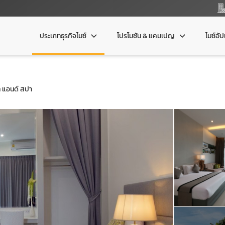
ประเภทธุรกิจไมซ์
โปรโมชัน & แคมเปญ
ไมซ์อั
ท แอนด์ สปา