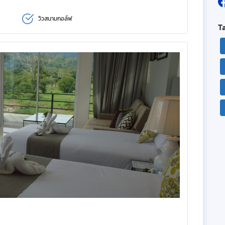
วิวสนามกอล์ฟ
T