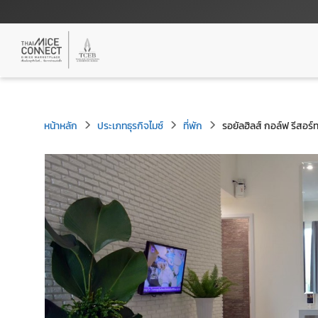
หน้าหลัก
ประเภทธุรกิจไมซ์
ที่พัก
รอยัลฮิลส์ กอล์ฟ รีสอร์