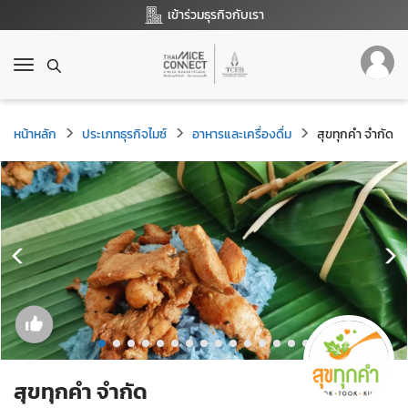
เข้าร่วมธุรกิจกับเรา
T
o
g
g
หน้าหลัก
ประเภทธุรกิจไมซ์
อาหารและเครื่องดื่ม
สุขทุกคำ จำกัด
l
e
n
a
v
i
g
a
t
i
o
n
สุขทุกคำ จำกัด