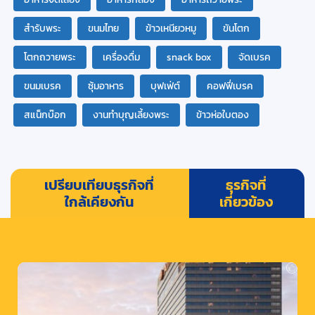
สำรับพระ
ขนมไทย
ข้าวเหนียวหมู
ขันโตก
โตกถวายพระ
เครื่องดื่ม
snack box
จัดเบรค
ขนมเบรค
ซุ้มอาหาร
บุฟเฟ่ต์
คอฟฟี่เบรค
สแน็กบ๊อก
งานทำบุญเลี้ยงพระ
ข้าวห่อใบตอง
เปรียบเทียบธุรกิจที่
ธุรกิจที่
ใกล้เคียงกัน
เกี่ยวข้อง