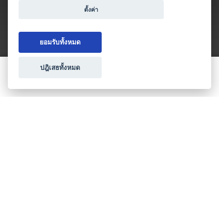
ตั้งค่า
ยอมรับทั้งหมด
ปฎิเสธทั้งหมด
ขอใบเสนอราคา
ประเภทธุรกิจไมซ์
โปรโมชัน & แคมเปญ
ไมซ์อัปเดต
วางแผนการจัดงาน
เข้าร่วมธุรกิจกับเรา