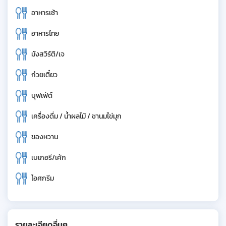
อาหารเช้า
อาหารไทย
มังสวิรัติ/เจ
ก๋วยเตี๋ยว
บุฟเฟ่ต์
เครื่องดื่ม / น้ำผลไม้ / ชานมไข่มุก
ของหวาน
เบเกอรี/เค้ก
ไอศกรีม
รายละเอียดอื่นๆ