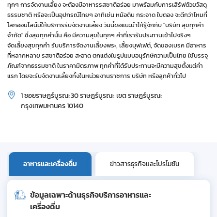
ทุกๆ การจัดงานเลี้ยง จะต้องมีอาหารรสชาติอร่อย มาพร้อมกับการเสิร์ฟด้วยวัสดุ
ธรรมชาติ หรือจะเป็นอุปกรณ์ไทยๆ อาทิเช่น หม้อดิน กระจาด ใบตอง จะดีกว่าไหมที่
โลกออนไลน์มีให้บริการรับจัดงานเลี้ยง วันนี้ขอแนะนำให้รู้จักกับ "บริษัท สุขทุกคำ
จำกัด" ซึ่งสุขทุกคำนั้น คือ มีความสุขในทุกๆ คำที่เรารับประทานเข้าไปจริงๆ
จัดเลี้ยงสุขทุกคำ รับบริการจัดงานเลี้ยงพระ, เลี้ยงบุฟเฟต์, จัดของเบรค มีอาหาร
ที่หลากหลาย รสชาติอร่อย สะอาด ตกแต่งในรูปแบบอนุรักษ์ความเป็นไทย ใช้บรรจุ
ภัณฑ์จากธรรมชาติ ในราคามิตรภาพ ทุกคำที่ได้รับประทานจะมีความสุขตั้งแต่คำ
แรก โดยจะรับจัดงานเลี้ยงทั้งในหน่วยงานราชการ บริษัท หรือลูกค้าทั่วไป
1 ซอยราษฎร์บูรณะ30 ราษฎร์บูรณะ เขต ราษฎร์บูรณะ
กรุงเทพมหานคร 10140
อาหารและเครื่องดื่ม
ข่าวสารธุรกิจและโปรโมชัน
ข้อมูลเฉพาะด้านธุรกิจบริการอาหารและ
เครื่องดื่ม