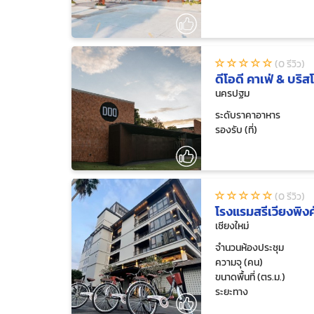
(0 รีวิว)
ดีโอดี คาเฟ่ & บริส
นครปฐม
ระดับราคาอาหาร
รองรับ (ที่)
(0 รีวิว)
โรงแรมสรีเวียงพิงค์
เชียงใหม่
จำนวนห้องประชุม
ความจุ (คน)
ขนาดพื้นที่ (ตร.ม.)
ระยะทาง