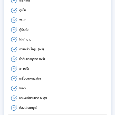
โทรศัพท์
ตู้เย็น
Wi-Fi
ตู้นิรภัย
โต๊ะทำงาน
กาแฟสำเร็จรูป (ฟรี)
น้ำดื่มบรรจุขวด (ฟรี)
ชา (ฟรี)
เครื่องชงกาแฟ/ชา
โซฟา
เตียงเดี่ยวขนาด 6 ฟุต
ห้องปลอดบุหรี่