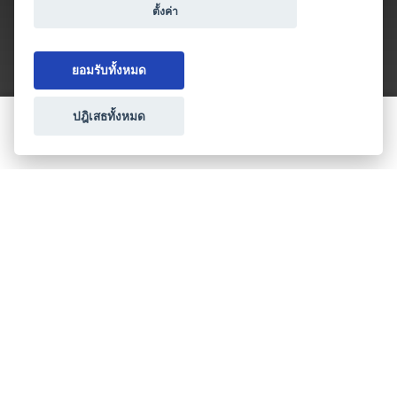
ตั้งค่า
ยอมรับทั้งหมด
ปฎิเสธทั้งหมด
ขอใบเสนอราคา
ประเภทธุรกิจไมซ์
โปรโมชัน & แคมเปญ
ไมซ์อัปเดต
วางแผนการจัดงาน
เข้าร่วมธุรกิจกับเรา