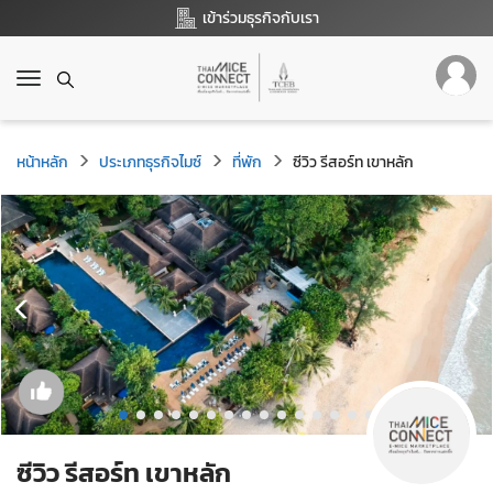
เข้าร่วมธุรกิจกับเรา
T
o
g
g
หน้าหลัก
ประเภทธุรกิจไมซ์
ที่พัก
ซีวิว รีสอร์ท เขาหลัก
l
e
n
a
v
i
g
a
t
i
o
n
ซีวิว รีสอร์ท เขาหลัก