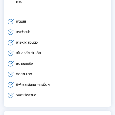
การ
ฟิตเนส
สระว่ายน้ำ
ชายหาดส่วนตัว
สโมสรสำหรับเด็ก
สนามเทนนิส
ติดชายหาด
กีฬาและนันทนาการอื่น ๆ
Surf เรือคายัค