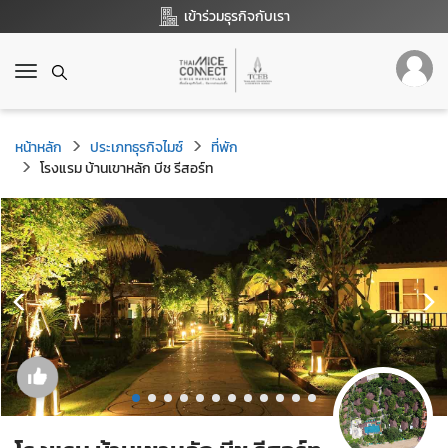
เข้าร่วมธุรกิจกับเรา
T
o
g
g
หน้าหลัก
ประเภทธุรกิจไมซ์
ที่พัก
l
โรงแรม บ้านเขาหลัก บีช รีสอร์ท
e
n
a
v
i
g
a
t
i
o
n