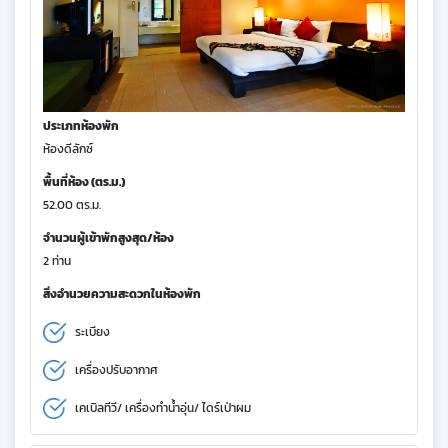
ประเภทห้องพัก
ห้องดีลักซ์
พื้นที่ห้อง (ตร.ม.)
52.00 ตร.ม.
จำนวนผู้เข้าพักสูงสุด/ห้อง
2 ท่าน
สิ่งอำนวยความสะดวกในห้องพัก
ระเบียง
เครื่องปรับอากาศ
เคเบิลทีวี/ เครื่องทำน้ำอุ่น/ ไดร์เป่าผม