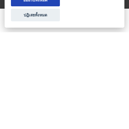
ยอมรับทั้งหมด
ปฎิเสธทั้งหมด
ขอใบเสนอราคา
ประเภทธุรกิจไมซ์
โปรโมชัน & แคมเปญ
ไมซ์อัปเดต
วางแผนการจัดงาน
เข้าร่วมธุรกิจกับเรา
เกี่ยวกับเรา
ติดต่อ