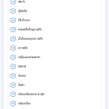
Wi-Fi
ตู้นิรภัย
โต๊ะทำงาน
กาแฟสำเร็จรูป (ฟรี)
น้ำดื่มบรรจุขวด (ฟรี)
ชา (ฟรี)
เครื่องชงกาแฟ/ชา
มินิบาร์
ถังขยะ
โซฟา
เตียงเดี่ยวขนาด 6 ฟุต
เตียงเดี่ยว