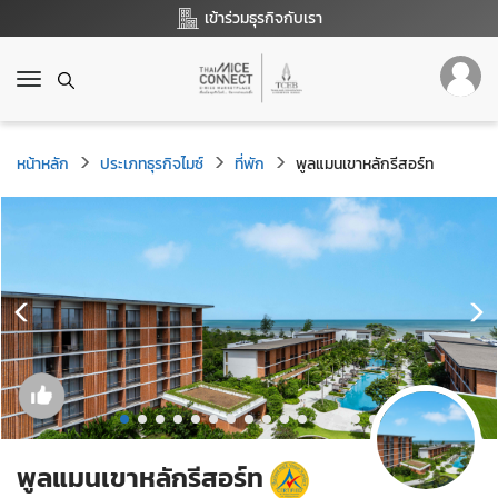
เข้าร่วมธุรกิจกับเรา
T
o
g
g
หน้าหลัก
ประเภทธุรกิจไมซ์
ที่พัก
พูลแมนเขาหลักรีสอร์ท
l
e
n
a
v
i
g
a
t
i
o
n
พูลแมนเขาหลักรีสอร์ท