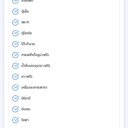
โทรศัพท์
ตู้เย็น
Wi-Fi
ตู้นิรภัย
โต๊ะทำงาน
กาแฟสำเร็จรูป (ฟรี)
น้ำดื่มบรรจุขวด (ฟรี)
ชา (ฟรี)
เครื่องชงกาแฟ/ชา
มินิบาร์
ถังขยะ
โซฟา