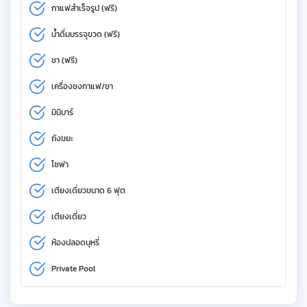
กาแฟสำเร็จรูป (ฟรี)
น้ำดื่มบรรจุขวด (ฟรี)
ชา (ฟรี)
เครื่องชงกาแฟ/ชา
มินิบาร์
ถังขยะ
โซฟา
เตียงเดี่ยวขนาด 6 ฟุต
เตียงเดี่ยว
ห้องปลอดบุหรี่
Private Pool