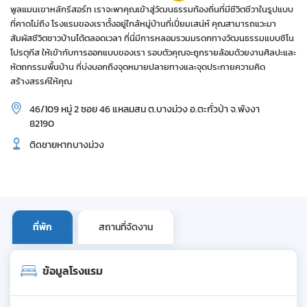
พูลแมนเขาหลักรีสอร์ท เราจะพาคุณเข้าสู่วัฒนธรรมท้องถิ่นที่มีชีวิตชีวาในรูปแบบ
ที่คาดไม่ถึง โรงแรมของเราตั้งอยู่ใกล้หมู่บ้านที่เปี่ยมเสน่ห์ คุณสามารถแวะมา
สัมผัสชีวิตชาวบ้านได้ตลอดเวลา ที่นี่มีการหลอมรวมมรดกทางวัฒนธรรมแบบชิโน
โปรตุกีส ให้เข้ากับการออกแบบของเรา รอบตัวคุณจะถูกรายล้อมด้วยงานศิลปะและ
หัตถกรรมพื้นบ้าน ที่บ่งบอกถึงจุดหมายปลายทางและจุดประกายความคิด
สร้างสรรค์ให้คุณ
46/109 หมู่ 2 ซอย 46 แหลมสน ต.บางม่วง อ.ตะกั่วป่า จ.พังงา
82190
ติดชายหากบางม่วง
ที่พัก
สถานที่จัดงาน
ข้อมูลโรงแรม