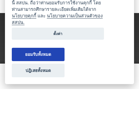
นี้ สสปน. ถือว่าท่านยอมรับการใช้งานคุกกี้ โดย
ท่านสามารถศึกษารายละเอียดเพิ่มเติมได้จาก
นโยบายคุกกี้
และ
นโยบายความเป็นส่วนตัวของ
สสปน.
ตั้งค่า
ยอมรับทั้งหมด
ปฎิเสธทั้งหมด
ขอใบเสนอราคา
ประเภทธุรกิจไมซ์
โปรโมชัน & แคมเปญ
ไมซ์อัปเดต