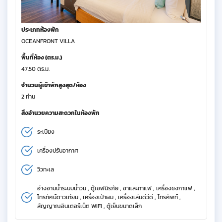
ประเภทห้องพัก
OCEANFRONT VILLA
พื้นที่ห้อง (ตร.ม.)
47.50 ตร.ม.
จำนวนผู้เข้าพักสูงสุด/ห้อง
2 ท่าน
สิ่งอำนวยความสะดวกในห้องพัก
ระเบียง
เครื่องปรับอากาศ
วิวทะเล
อ่างอาบน้ำระบบน้ำวน , ตู้เซฟนิรภัย , ชาและกาแฟ , เครื่องชงกาแฟ ,
โทรทัศน์ดาวเทียม , เครื่องเป่าผม , เครื่องเล่นดีวีดี , โทรศัพท์ ,
สัญญาณอินเตอร์เน็ต WIFI , ตู้เย็นขนาดเล็ก