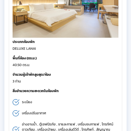
ประเภทห้องพัก
DELUXE LANAI
พื้นที่ห้อง (ตร.ม.)
40.50 ตร.ม.
จำนวนผู้เข้าพักสูงสุด/ห้อง
3 ท่าน
สิ่งอำนวยความสะดวกในห้องพัก
ระเบียง
เครื่องปรับอากาศ
อ่างอาบน้ำ , ตู้เซฟนิรภัย , ชาและกาแฟ , เครื่องชงกาแฟ , โทรทัศน์
ดาวเทียม , เครื่องเป่าผม , เครื่องเล่นดีวีดี , โทรศัพท์ , สัญญาณ