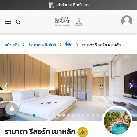
เข้าร่วมธุรกิจกับเรา
T
o
g
g
หน้าหลัก
ประเภทธุรกิจไมซ์
ที่พัก
รามาดา รีสอร์ท เขาหลัก
l
e
n
a
v
i
g
a
t
i
o
n
รามาดา รีสอร์ท เขาหลัก