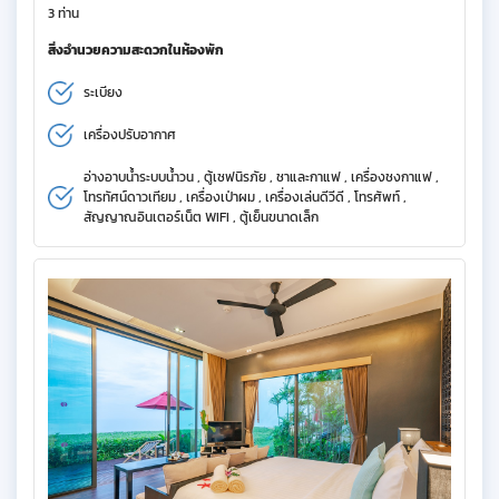
3 ท่าน
สิ่งอำนวยความสะดวกในห้องพัก
ระเบียง
เครื่องปรับอากาศ
อ่างอาบน้ำระบบน้ำวน , ตู้เซฟนิรภัย , ชาและกาแฟ , เครื่องชงกาแฟ ,
โทรทัศน์ดาวเทียม , เครื่องเป่าผม , เครื่องเล่นดีวีดี , โทรศัพท์ ,
สัญญาณอินเตอร์เน็ต WIFI , ตู้เย็นขนาดเล็ก