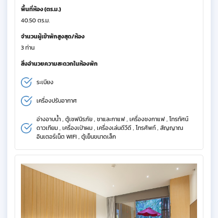
พื้นที่ห้อง (ตร.ม.)
40.50 ตร.ม.
จำนวนผู้เข้าพักสูงสุด/ห้อง
3 ท่าน
สิ่งอำนวยความสะดวกในห้องพัก
ระเบียง
เครื่องปรับอากาศ
อ่างอาบน้ำ , ตู้เซฟนิรภัย , ชาและกาแฟ , เครื่องชงกาแฟ , โทรทัศน์
ดาวเทียม , เครื่องเป่าผม , เครื่องเล่นดีวีดี , โทรศัพท์ , สัญญาณ
อินเตอร์เน็ต WIFI , ตู้เย็นขนาดเล็ก