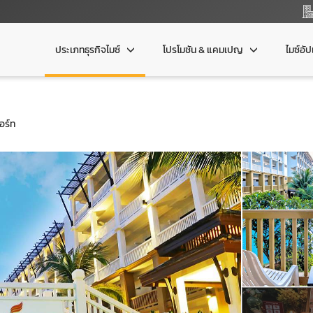
ประเภทธุรกิจไมซ์
โปรโมชัน & แคมเปญ
ไมซ์อั
อร์ท