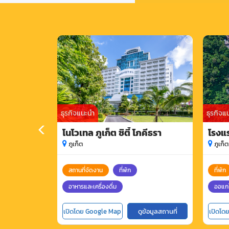
ธุรกิจแนะนำ
ธุรกิจแ
โนโวเทล ภูเก็ต ซิตี้ โภคีธรา
โรงแ
ภูเก็ต
ภูเก็ต
สถานที่จัดงาน
ที่พัก
ที่พัก
อาหารและเครื่องดื่ม
ออแกไ
เปิดโดย Google Map
ดูข้อมูลสถานที่
เปิดโด