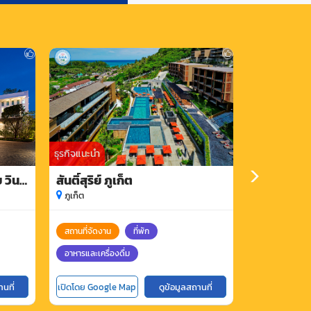
ธุรกิจแนะนำ
ธุรกิจแนะนำ
 วินด์
สันติ์สุริย์ ภูเก็ต
รอยัลภูเก็ต
ภูเก็ต
ภูเก็ต
สถานที่จัดงาน
ที่พัก
สถานที่จัดงาน
อาหารและเครื่องดื่ม
านที่
เปิดโดย Google Map
ดูข้อมูลสถานที่
เปิดโดย Goog