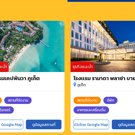
นะนำ
ธุรกิจแนะนำ
รมเคปพันวา ภูเก็ต
โรงเเรม รามาดา พลาซ่า บาย
แฮม เจ้าฟ้า
ภูเก็ต
สถานที่จัดงาน
สถานที่จัดงาน
ที่พัก
นเซอร์
อาหารและเครื่องดื่ม
ย Google Map
ดูข้อมูลสถานที่
เปิดโดย Google Map
ดูข้อมูลสถ