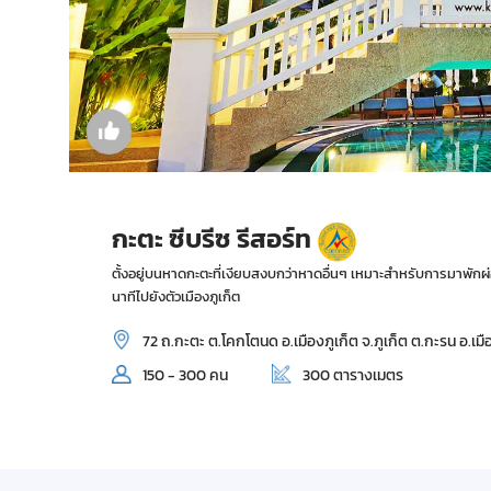
กะตะ ซีบรีซ รีสอร์ท
ตั้งอยู่บนหาดกะตะที่เงียบสงบกว่าหาดอื่นๆ เหมาะสำหรับการมาพักผ่
นาทีไปยังตัวเมืองภูเก็ต
72 ถ.กะตะ ต.โคกโตนด อ.เมืองภูเก็ต จ.ภูเก็ต ต.กะรน อ.เมื
150 - 300 คน
300 ตารางเมตร