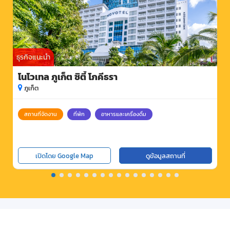
ธุรกิจแนะนำ
โนโวเทล ภูเก็ต ซิตี้ โภคีธรา
ภูเก็ต
สถานที่จัดงาน
ที่พัก
อาหารและเครื่องดื่ม
เปิดโดย Google Map
ดูข้อมูลสถานที่