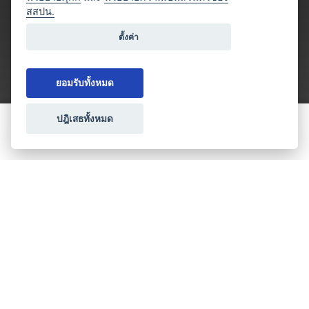
สสปน.
ตั้งค่า
ยอมรับทั้งหมด
ปฎิเสธทั้งหมด
ขอใบเสนอราคา
ประเภทธุรกิจไมซ์
โปรโมชัน & แคมเปญ
ไมซ์อัปเดต
วางแผนการจัดงาน