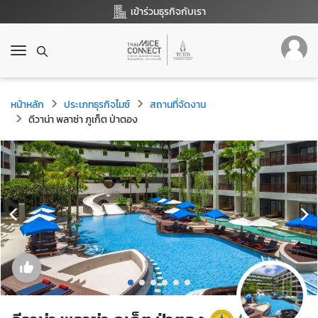
เข้าร่วมธุรกิจกับเรา
T
o
g
g
หน้าหลัก
ประเภทธุรกิจไมซ์
สถานที่จัดงาน
l
ดีวาน่า พลาซ่า ภูเก็ต ป่าตอง
e
n
a
v
i
g
a
t
i
o
n