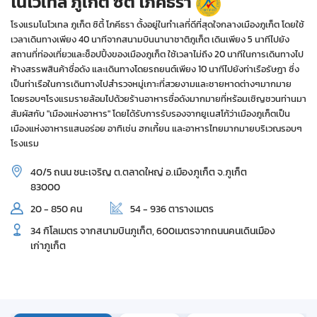
โนโวเทล ภูเก็ต ซิตี้ โภคีธรา
โรงแรมโนโวเทล ภูเก็ต ซิตี้ โภคีธรา ตั้งอยู่ในทำเลที่ดีที่สุดใจกลางเมืองภูเก็ต โดยใช้
เวลาเดินทางเพียง 40 นาทีจากสนามบินนานาชาติภูเก็ต เดินเพียง 5 นาทีไปยัง
สถานที่ท่องเที่ยวและช็อปปิ้งของเมืองภูเก็ต ใช้เวลาไม่ถึง 20 นาทีในการเดินทางไป
ห้างสรรพสินค้าชื่อดัง และเดินทางโดยรถยนต์เพียง 10 นาทีไปยังท่าเรือรัษฎา ซึ่ง
เป็นท่าเรือในการเดินทางไปสำรวจหมู่เกาะที่สวยงามและชายหาดต่างๆมากมาย
โดยรอบๆโรงแรมรายล้อมไปด้วยร้านอาหารชื่อดังมากมายที่หร้อมเชิญชวนท่านมา
สัมผัสกับ "เมืองแห่งอาหาร" โดยได้รับการรับรองจากยูเนสโก้ว่าเมืองภูเก็ตเป็น
เมืองแห่งอาหารแสนอร่อย อาทิเช่น ฮกเกี้ยน และอาหารไทยมากมายบริเวณรอบๆ
โรงแรม
40/5 ถนน ชนะเจริญ ต.ตลาดใหญ่ อ.เมืองภูเก็ต จ.ภูเก็ต
83000
20 - 850 คน
54 - 936 ตารางเมตร
34 กิโลเมตร จากสนามบินภูเก็ต, 600เมตรจากถนนคนเดินเมือง
เก่าภูเก็ต