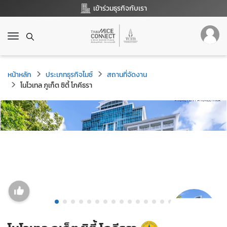
เข้าร่วมธุรกิจกับเรา
T
o
g
g
หน้าหลัก
ประเภทธุรกิจไมซ์
สถานที่จัดงาน
l
โนโวเทล ภูเก็ต ซิตี้ โภคีธรา
e
n
a
v
i
g
a
t
i
o
n