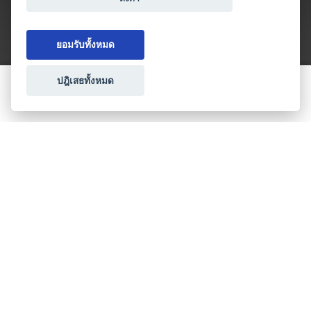
ยอมรับทั้งหมด
ปฎิเสธทั้งหมด
ขอใบเสนอราคา
ประเภทธุรกิจไมซ์
โปรโมชัน & แคมเปญ
ไมซ์อัปเดต
วางแผนการจัดงาน
เข้าร่วมธุรกิจกับเรา
เกี่ยวกับเรา