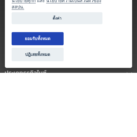
นโยบายคุกกี้
และ
นโยบายความเป็นส่วนตัวของ
สสปน.
ตั้งค่า
ยอมรับทั้งหมด
ปฎิเสธทั้งหมด
ประเภทธุรกิจไมซ์
โปรโมชัน & แคมเปญ
ไมซ์อัปเดต
วางแผนการจัดงาน