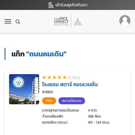
เข้าร่วมธุรกิจกับเรา
T
o
g
g
l
แท็ก
"ถนนคนเดิน"
e
n
a
v
(5 รีวิว)
i
โรงแรม สตาร์ คอนเวนชั่น
g
a
ระยอง
t
ที่พัก
สถานที่จัดงาน
i
o
มาตรฐานดาวของโรงแรม
4 ดาว
จำนวนห้องพัก
336 ห้อง
n
ขนาดห้อง (ตร.ม.)
40 - 124 ตร.ม.