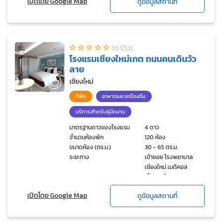
เปิดโดย Google Map
ดูข้อมูลสถานที่
จังหวัดเชียง, 10 นาทีจาก
ถนนคนเดินท่าแพ, 10 นาที
จากถนนนิมมานเหมินทร์ใหม่
(0 รีวิว)
โรงแรมเชียงใหม่เกต ถนนคนเดินวัว
ลาย
เชียงใหม่
ที่พัก
อาหารและเครื่องดื่ม
บริการสำหรับผู้จัดงาน
มาตรฐานดาวของโรงแรม
4 ดาว
จำนวนห้องพัก
120 ห้อง
ขนาดห้อง (ตร.ม.)
30 - 65 ตร.ม.
ระยะทาง
เข้าซอย โรงพยาบาล
เชียงใหม่ เมดิคอล
เซ็นเตอร์150เมตร
เปิดโดย Google Map
ดูข้อมูลสถานที่