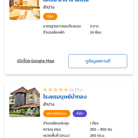
ลำปาง
ที่พัก
มาตรฐานดาวของโรงแรม
3 ดาว
จำนวนห้องพัก
24 ห้อง
เปิดโดย Google Map
ดูข้อมูลสถานที่
(0 รีวิว)
โรงแรมบุษย์น้ำทอง
ลำปาง
สถานที่จัดงาน
ที่พัก
จำนวนห้องประชุม
1 ห้อง
ความจุ (คน)
250 - 300 คน
ขนาดพื้นที่ (ตร.ม.)
250 ตร.ม.