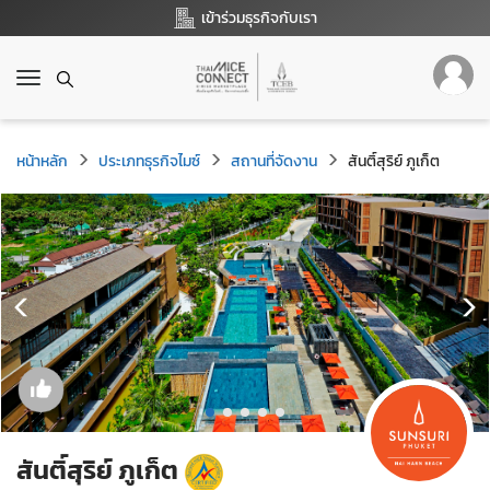
เข้าร่วมธุรกิจกับเรา
T
o
g
g
หน้าหลัก
ประเภทธุรกิจไมซ์
สถานที่จัดงาน
สันติ์สุริย์ ภูเก็ต
l
e
n
a
v
i
g
a
t
i
o
n
สันติ์สุริย์ ภูเก็ต