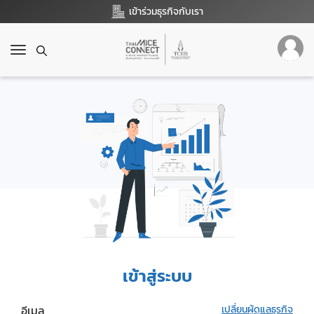
เข้าร่วมธุรกิจกับเรา
T
o
g
g
l
e
n
a
v
i
g
a
t
i
o
เข้าสู่ระบบ
n
อีเมล
เปลี่ยนผู้ดูแลธุรกิจ