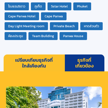
โรงแรม5ดาว
ภูเก็ต
5star Hotel
Phuket
Cape Panwa Hotel
Cape Panwa
Day Light Meeting room
Private Beach
หาดส่วนตัว
ห้องประชุม
Team Building
Panwa House
เปรียบเทียบธุรกิจที่
ธุรกิจที่
ใกล้เคียงกัน
เกี่ยวข้อง