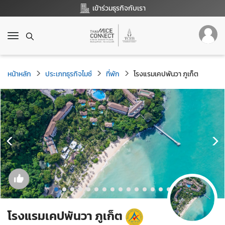
เข้าร่วมธุรกิจกับเรา
T
o
g
g
หน้าหลัก
ประเภทธุรกิจไมซ์
ที่พัก
โรงแรมเคปพันวา ภูเก็ต
l
e
n
a
v
i
g
a
t
i
o
n
โรงแรมเคปพันวา ภูเก็ต