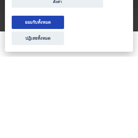
ตั้งค่า
ยอมรับทั้งหมด
ปฎิเสธทั้งหมด
ขอใบเสนอราคา
ประเภทธุรกิจไมซ์
โปรโมชัน & แคมเปญ
ไมซ์อัปเดต
วางแผนการจัดงาน
เข้าร่วมธุรกิจกับเรา