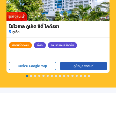
ธุรกิจแนะนำ
โนโวเทล ภูเก็ต ซิตี้ โภคีธรา
ภูเก็ต
สถานที่จัดงาน
ที่พัก
อาหารและเครื่องดื่ม
เปิดโดย Google Map
ดูข้อมูลสถานที่