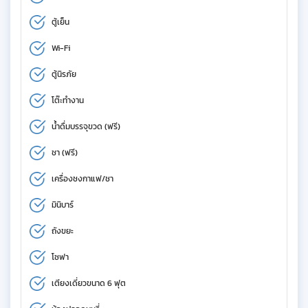
ตู้เย็น
Wi-Fi
ตู้นิรภัย
โต๊ะทำงาน
น้ำดื่มบรรจุขวด (ฟรี)
ชา (ฟรี)
เครื่องชงกาแฟ/ชา
มินิบาร์
ถังขยะ
โซฟา
เตียงเดี่ยวขนาด 6 ฟุต