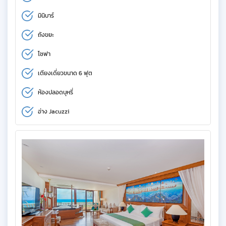
มินิบาร์
ถังขยะ
โซฟา
เตียงเดี่ยวขนาด 6 ฟุต
ห้องปลอดบุหรี่
อ่าง Jacuzzi