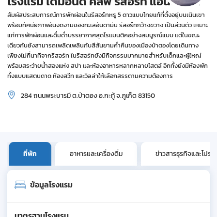
โรงแรม ไดมอนด์ คลิฟ รีสอร์ท แอนด์ สปา
สัมผัสประสบการณ์การพักผ่อนในรีสอร์ทหรู 5 ดาวแบบไทยแท้ที่ตั้งอยู่บนเนินเขา
พร้อมทัศนียภาพอันงดงามของทะเลอันดามัน รีสอร์ทกว้างขวาง เป็นส่วนตัว เหมาะ
แก่การพักผ่อนและดื่มด่ำบรรยากาศสุดโรแมนติคอย่างสมบูรณ์แบบ แต่ในขณะ
เดียวกันยังสามารถเพลิดเพลินกับสีสันยามค่ำคืนของเมืองป่าตองโดยเดินทาง
เพียงไม่กี่นาทีจากรีสอร์ท ในรีสอร์ทยังมีกิจกรรมมากมายสำหรับเด็กและผู้ใหญ่
พร้อมสระว่ายน้ำสองแห่ง สปา และห้องอาหารหลากหลายไสตล์ อีกทั้งยังมีห้องพัก
ทั้งแบบแสตนดาด ห้องสวีท และวิลล่าให้เลือกสรรตามความต้องการ
284 ถนนพระบารมี ต.ป่าตอง อ.กะทู้ จ.ภูเก็ต 83150
ที่พัก
อาหารและเครื่องดื่ม
ข่าวสารธุรกิจและโปรโม
ข้อมูลโรงแรม
มาตรฐานโรงแรม