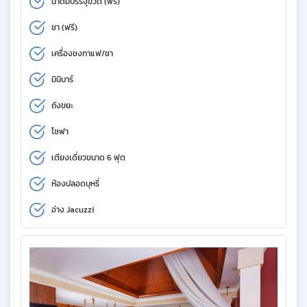
น้ำดื่มบรรจุขวด (ฟรี)
ชา (ฟรี)
เครื่องชงกาแฟ/ชา
มินิบาร์
ถังขยะ
โซฟา
เตียงเดี่ยวขนาด 6 ฟุต
ห้องปลอดบุหรี่
อ่าง Jacuzzi