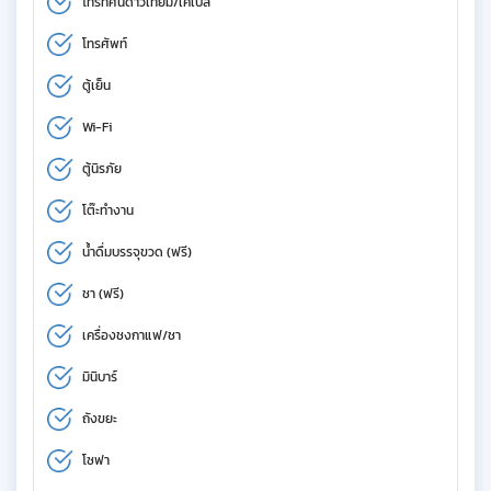
โทรทัศน์ดาวเทียม/เคเบิล
โทรศัพท์
ตู้เย็น
Wi-Fi
ตู้นิรภัย
โต๊ะทำงาน
น้ำดื่มบรรจุขวด (ฟรี)
ชา (ฟรี)
เครื่องชงกาแฟ/ชา
มินิบาร์
ถังขยะ
โซฟา