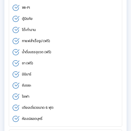
Wi-Fi
ตู้นิรภัย
โต๊ะทำงาน
กาแฟสำเร็จรูป (ฟรี)
น้ำดื่มบรรจุขวด (ฟรี)
ชา (ฟรี)
มินิบาร์
ถังขยะ
โซฟา
เตียงเดี่ยวขนาด 6 ฟุต
ห้องปลอดบุหรี่