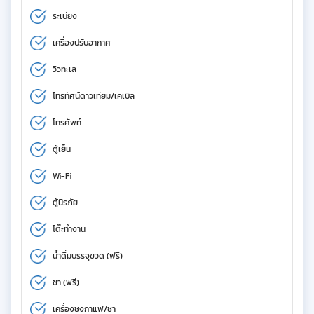
ระเบียง
เครื่องปรับอากาศ
วิวทะเล
โทรทัศน์ดาวเทียม/เคเบิล
โทรศัพท์
ตู้เย็น
Wi-Fi
ตู้นิรภัย
โต๊ะทำงาน
น้ำดื่มบรรจุขวด (ฟรี)
ชา (ฟรี)
เครื่องชงกาแฟ/ชา