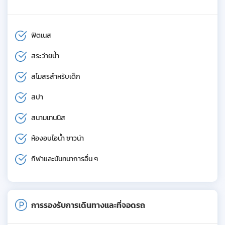
ฟิตเนส
สระว่ายน้ำ
สโมสรสำหรับเด็ก
สปา
สนามเทนนิส
ห้องอบไอน้ำ ซาวน่า
กีฬาและนันทนาการอื่น ๆ
การรองรับการเดินทางและที่จอดรถ