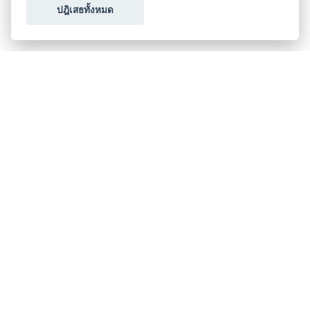
ปฎิเสธทั้งหมด
ขอใบเสนอราคา
ประเภทธุรกิจไมซ์
โปรโมชัน & แคมเปญ
ไมซ์อัปเดต
วางแผนการจัดงาน
เข้าร่วมธุรกิจกับเรา
เกี่ยวกับเรา
ติดต่อ