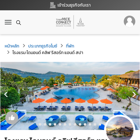
เข้าร่วมธุรกิจกับเรา
T
o
g
g
หน้าหลัก
ประเภทธุรกิจไมซ์
ที่พัก
l
โรงแรม ไดมอนด์ คลิฟ รีสอร์ท แอนด์ สปา
e
n
a
v
i
g
a
t
i
o
n