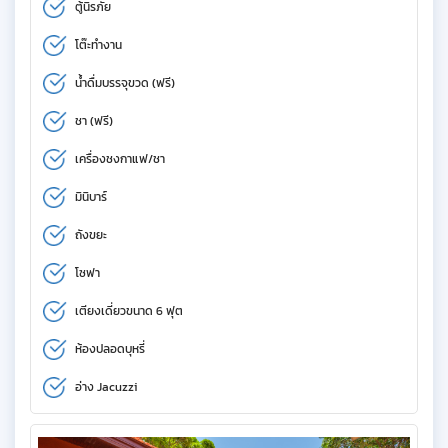
ตู้นิรภัย
โต๊ะทำงาน
น้ำดื่มบรรจุขวด (ฟรี)
ชา (ฟรี)
เครื่องชงกาแฟ/ชา
มินิบาร์
ถังขยะ
โซฟา
เตียงเดี่ยวขนาด 6 ฟุต
ห้องปลอดบุหรี่
อ่าง Jacuzzi