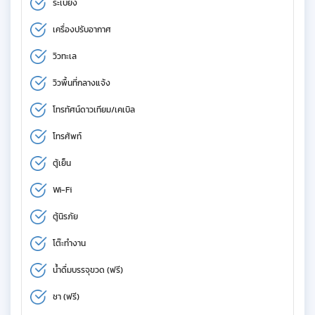
ระเบียง
เครื่องปรับอากาศ
วิวทะเล
วิวพื้นที่กลางแจ้ง
โทรทัศน์ดาวเทียม/เคเบิล
โทรศัพท์
ตู้เย็น
Wi-Fi
ตู้นิรภัย
โต๊ะทำงาน
น้ำดื่มบรรจุขวด (ฟรี)
ชา (ฟรี)