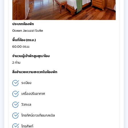
ประเภทห้องพัก
Ocean Jacuzzi Suite
พื้นที่ห้อง (ตร.ม.)
60.00 ตร.ม.
จำนวนผู้เข้าพักสูงสุด/ห้อง
2 ท่าน
สิ่งอำนวยความสะดวกในห้องพัก
ระเบียง
เครื่องปรับอากาศ
วิวทะเล
โทรทัศน์ดาวเทียม/เคเบิล
โทรศัพท์