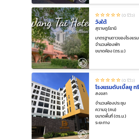
(0 รีวิว)
วังใต้
สุราษฎร์ธานี
มาตรฐานดาวของโรงแรม
จำนวนห้องพัก
ขนาดห้อง (ตร.ม.)
(0 รีวิว)
โรงแรมดับเบิ้ลยู ทร
สงขลา
จำนวนห้องประชุม
ความจุ (คน)
ขนาดพื้นที่ (ตร.ม.)
ระยะทาง