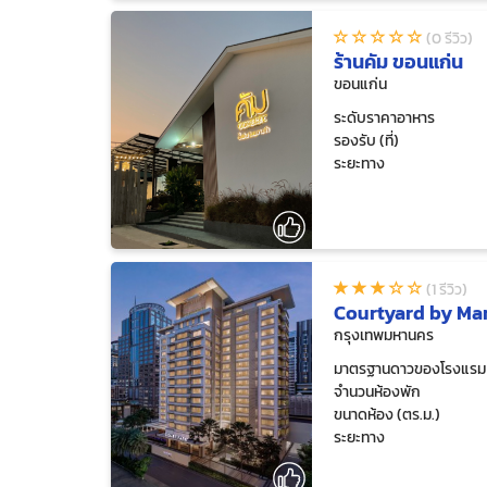
(0 รีวิว)
ร้านคัม ขอนแก่น
ขอนแก่น
ระดับราคาอาหาร
รองรับ (ที่)
ระยะทาง
(1 รีวิว)
Courtyard by Mar
กรุงเทพมหานคร
มาตรฐานดาวของโรงแรม
จำนวนห้องพัก
ขนาดห้อง (ตร.ม.)
ระยะทาง