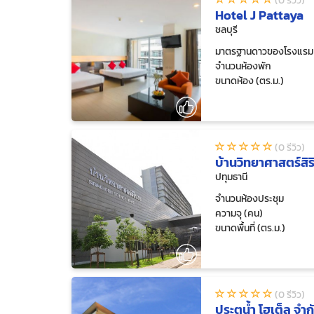
(0 รีวิว)
Hotel J Pattaya
ชลบุรี
มาตรฐานดาวของโรงแรม
จำนวนห้องพัก
ขนาดห้อง (ตร.ม.)
(0 รีวิว)
บ้านวิทยาศาสตร์สิร
ปทุมธานี
จำนวนห้องประชุม
ความจุ (คน)
ขนาดพื้นที่ (ตร.ม.)
(0 รีวิว)
ประตูน้ำ โฮเต็ล จำก