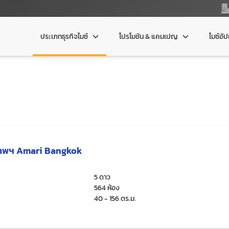
ประเภทธุรกิจไมซ์
โปรโมชัน & แคมเปญ
ไมซ์อั
งเทพฯ Amari Bangkok
5 ดาว
564 ห้อง
40 - 156 ตร.ม.