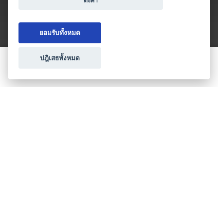
ตั้งค่า
ยอมรับทั้งหมด
ปฎิเสธทั้งหมด
ขอใบเสนอราคา
ประเภทธุรกิจไมซ์
โปรโมชัน & แคมเปญ
ไมซ์อัปเดต
วางแผนการจัดงาน
เข้าร่วมธุรกิจกับเรา