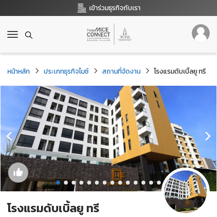
เข้าร่วมธุรกิจกับเรา
T
o
g
g
หน้าหลัก
ประเภทธุรกิจไมซ์
สถานที่จัดงาน
โรงแรมดับเบิ้ลยู ทรี
l
e
n
a
v
i
g
a
t
i
o
n
โรงแรมดับเบิ้ลยู ทรี