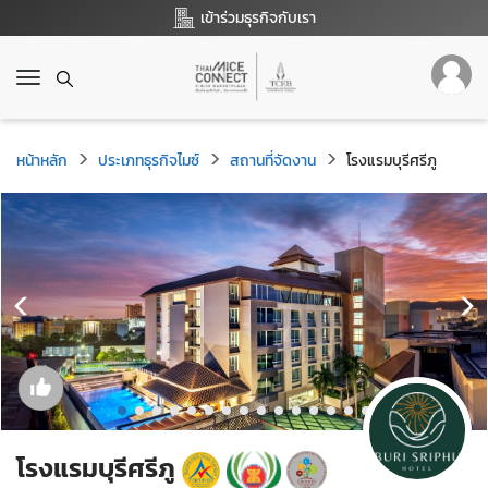
เข้าร่วมธุรกิจกับเรา
T
o
g
g
หน้าหลัก
ประเภทธุรกิจไมซ์
สถานที่จัดงาน
โรงแรมบุรีศรีภู
l
e
n
a
v
i
g
a
t
i
o
n
โรงแรมบุรีศรีภู