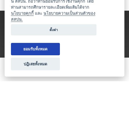
นี้ สสปน. ถือว่าท่านยอมรับการใช้งานคุกกี้ โดย
ท่านสามารถศึกษารายละเอียดเพิ่มเติมได้จาก
นโยบายคุกกี้
และ
นโยบายความเป็นส่วนตัวของ
สสปน.
ตั้งค่า
ยอมรับทั้งหมด
ปฎิเสธทั้งหมด
ขอใบเสนอราคา
ประเภทธุรกิจไมซ์
โปรโมชัน & แคมเปญ
ไมซ์อัปเดต
วางแผนการจัดงาน