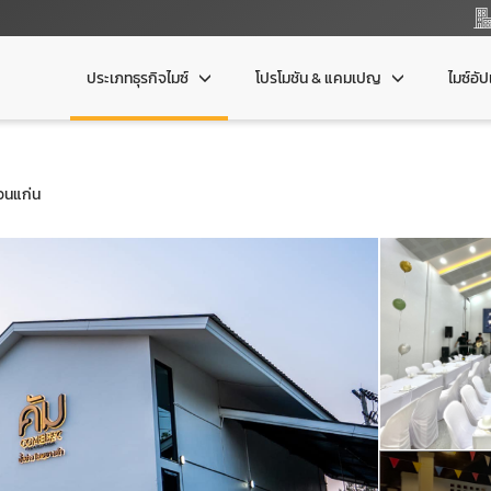
ประเภทธุรกิจไมซ์
โปรโมชัน & แคมเปญ
ไมซ์อั
ขอนแก่น