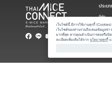
ประเภท
ที่พัก
สถานที่จ
เว็บไซต์นี้ มีการใช้งานคุกกี้ (Cooki
เว็บไซต์ของท่านรวมถึงเสนอข้อมูลข่
ท่องเที่ยว
มากที่สุด หากคุณดำเนินการต่อหรือปิ
ละเอียดเพิ่มเติมได้จาก
นโยบายคุกกี้
แ
ออแกไนเซ
อาหารและเ
บริการสำ
วิทยากร
หน่วยงานท
โชว์ / ก
ร้านค้า / 
โลจิสติกส
ธุรกิจบริก