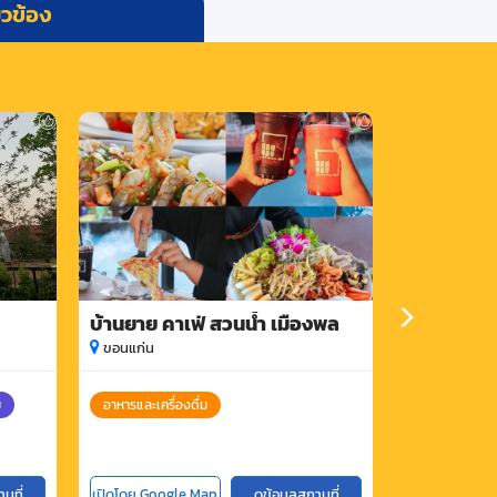
่ยวข้อง
บ้านยาย คาเฟ่ สวนน้ำ เมืองพล
ออร่า คาเฟ
ขอนแก่น
ขอนแก่น
ขอนแก่น
ม
อาหารและเครื่องดื่ม
อาหารและเครื่อ
านที่
เปิดโดย Google Map
ดูข้อมูลสถานที่
เปิดโดย Goog