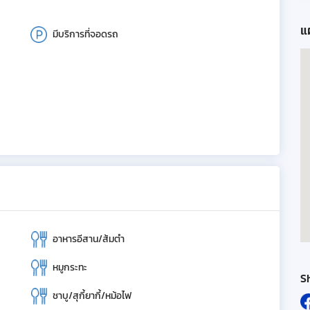
แผ
มีบริการที่จอดรถ
อาหารอีสาน/ส้มตำ
หมูกระทะ
S
ชาบู/สุกี้ยากี้/หม้อไฟ