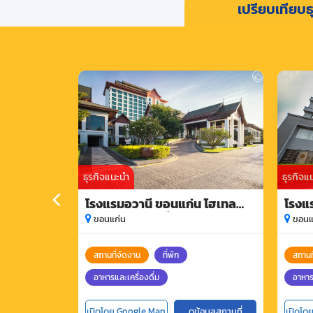
เปรียบเทียบธุ
ธุรกิจแนะนำ
ธุรกิจแ
โรงแรมอวานี ขอนแก่น โฮเทล
โรงแ
แอนด์ คอนเวนชั่น เซ็นเตอร์
ขอนแก่น
ขอนแ
สถานที่จัดงาน
ที่พัก
สถานท
อาหารและเครื่องดื่ม
อาหาร
เปิดโดย Google Map
ดูข้อมูลสถานที่
เปิดโด