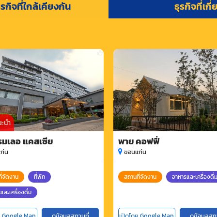
รกิจที่ใกล้เคียงกัน
ธุรกิจที่เกี
นะนำ
รมเลอ แคสเซีย
พาย คอฟฟี่
ก่น
ขอนแก่น
ี่จัดงาน
ที่พัก
สถานที่จัดงาน
อาหารและเครื่องดื่
และเครื่องดื่ม
ย Google Map
ดูข้อมูลสถานที่
เปิดโดย Google Map
ดูข้อมูลสถ