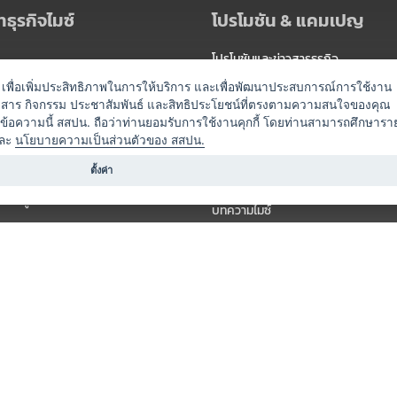
ธุรกิจไมซ์
โปรโมชัน & แคมเปญ
โปรโมชันและข่าวสารธุรกิจ
ัดงาน
แพ็กเกจ
es) เพื่อเพิ่มประสิทธิภาพในการให้บริการ และเพื่อพัฒนาประสบการณ์การใช้งาน
าวสาร กิจกรรม ประชาสัมพันธ์ และสิทธิประโยชน์ที่ตรงตามความสนใจของคุณ
 / นำเที่ยว
แคมเปญ
ดข้อความนี้ สสปน. ถือว่าท่านยอมรับการใช้งานคุกกี้ โดยท่านสามารถศึกษารา
ไมซ์อัปเดต
ละ
นโยบายความเป็นส่วนตัวของ สสปน.
อร์
ครื่องดื่ม
ตั้งค่า
ข่าวสารจากเรา
หรับผู้จัดงาน
บทความไมซ์
องค์ความรู้ไมซ์
ี่เกี่ยวข้อง (ภาครัฐ/สมาคม)
วิดีโอไมซ์
ารแสดง
กิจกรรมจากพันธมิตร
สินค้า
วางแผนการจัดงาน
์
ารอื่น ๆ