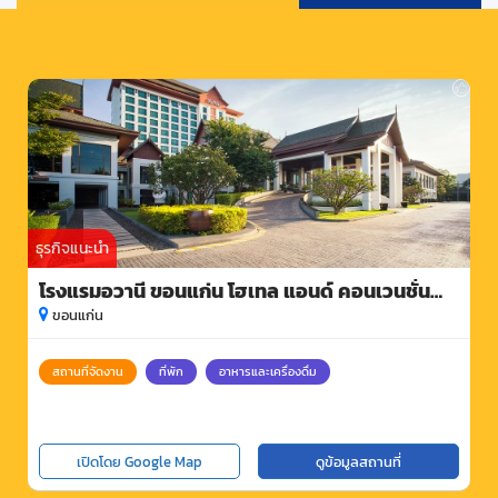
ธุรกิจแนะนำ
โรงแรมอวานี ขอนแก่น โฮเทล แอนด์ คอนเวนชั่น
เซ็นเตอร์
ขอนแก่น
สถานที่จัดงาน
ที่พัก
อาหารและเครื่องดื่ม
เปิดโดย Google Map
ดูข้อมูลสถานที่