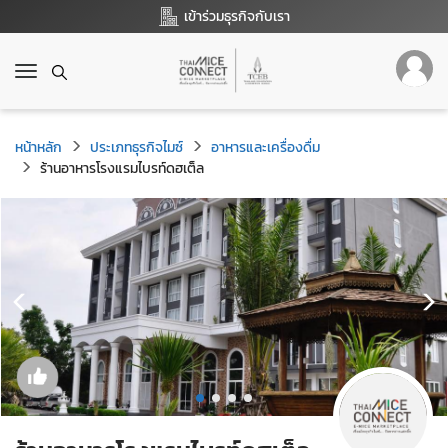
เข้าร่วมธุรกิจกับเรา
T
o
g
g
หน้าหลัก
ประเภทธุรกิจไมซ์
อาหารและเครื่องดื่ม
l
ร้านอาหารโรงแรมไบรท์ดฮเต็ล
e
n
a
v
i
g
a
t
i
o
n