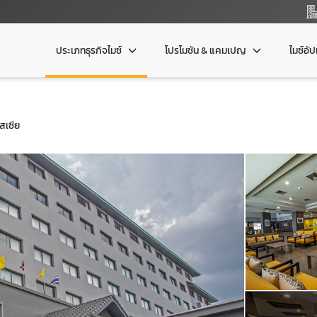
ประเภทธุรกิจไมซ์
โปรโมชัน & แคมเปญ
ไมซ์อั
สเซีย