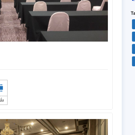
T
นั่ง