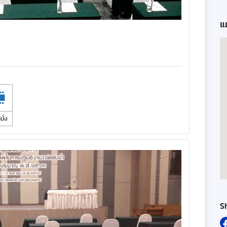
แผ
นั่ง
S