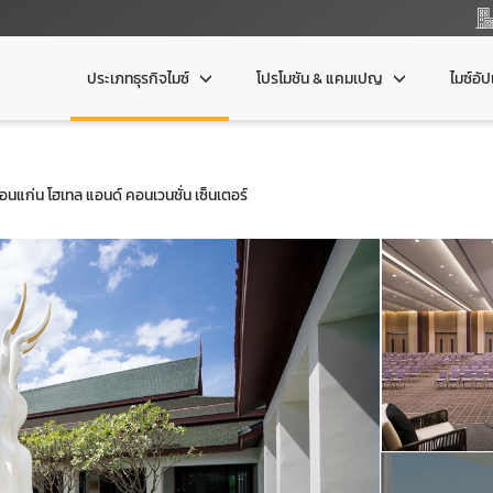
ประเภทธุรกิจไมซ์
โปรโมชัน & แคมเปญ
ไมซ์อั
นแก่น โฮเทล แอนด์ คอนเวนชั่น เซ็นเตอร์