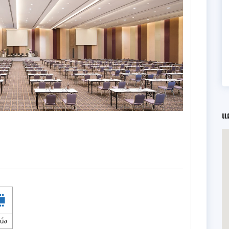
แผ
นั่ง