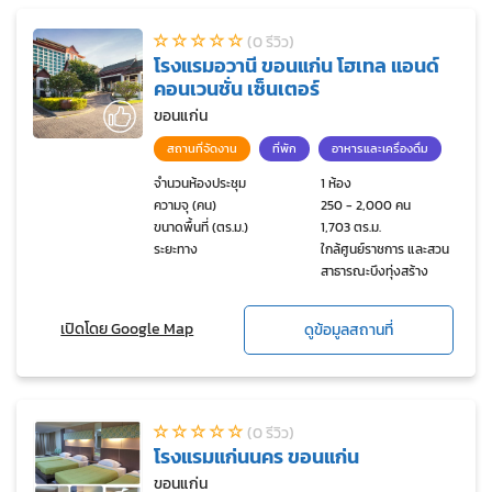
(0 รีวิว)
โรงแรมอวานี ขอนแก่น โฮเทล แอนด์
คอนเวนชั่น เซ็นเตอร์
ขอนแก่น
สถานที่จัดงาน
ที่พัก
อาหารและเครื่องดื่ม
จำนวนห้องประชุม
1 ห้อง
ความจุ (คน)
250 - 2,000 คน
ขนาดพื้นที่ (ตร.ม.)
1,703 ตร.ม.
ระยะทาง
ใกล้ศูนย์ราชการ และสวน
สาธารณะบึงทุ่งสร้าง
เปิดโดย Google Map
ดูข้อมูลสถานที่
(0 รีวิว)
โรงแรมแก่นนคร ขอนแก่น
ขอนแก่น