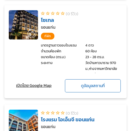
(0 รีวิว)
โซเทล
ขอนแก่น
ที่พัก
มาตรฐานดาวของโรงแรม
4 ดาว
จำนวนห้องพัก
60 ห้อง
ขนาดห้อง (ตร.ม.)
23 - 28 ตร.ม.
ระยะทาง
วัดป่ามหาวนาราม 970
ม.,ห่างจากมหาวิทยาลัย
ขอนแก่น 1.7 กม.,พระธาตุขาม
แก่น 2.4 กม.,วัดทุ่งเศรษฐี
เปิดโดย Google Map
ดูข้อมูลสถานที่
10.9 กม.
(0 รีวิว)
โรงแรม โอเอ็มจี ขอนแก่น
ขอนแก่น