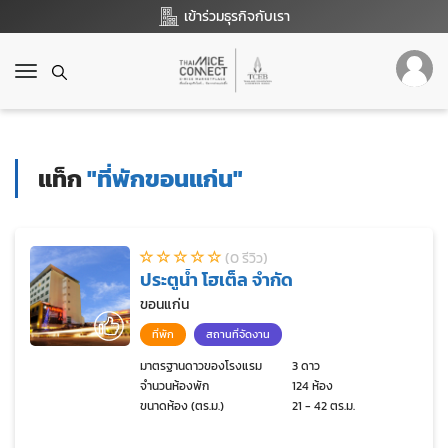
เข้าร่วมธุรกิจกับเรา
T
o
g
g
l
แท็ก
"ที่พักขอนแก่น"
e
n
a
v
(0 รีวิว)
i
ประตูน้ำ โฮเต็ล จำกัด
g
a
ขอนแก่น
t
ที่พัก
สถานที่จัดงาน
i
o
มาตรฐานดาวของโรงแรม
3 ดาว
จำนวนห้องพัก
124 ห้อง
n
ขนาดห้อง (ตร.ม.)
21 - 42 ตร.ม.