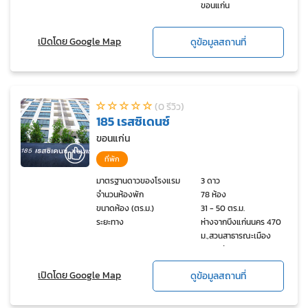
ขอนแก่น
เปิดโดย Google Map
ดูข้อมูลสถานที่
(0 รีวิว)
185 เรสซิเดนซ์
ขอนแก่น
ที่พัก
มาตรฐานดาวของโรงแรม
3 ดาว
จำนวนห้องพัก
78 ห้อง
ขนาดห้อง (ตร.ม.)
31 - 50 ตร.ม.
ระยะทาง
ห่างจากบึงแก่นนคร 470
ม.,สวนสาธารณะเมือง
ขอนแก่น 700 ม.,สวน
สาธารณะบึงแก่นนคร 840
เปิดโดย Google Map
ดูข้อมูลสถานที่
ม.