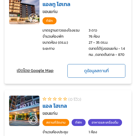
แอลทู โฮเทล
ขอนแก่น
ที่พัก
มาตรฐานดาวของโรงแรม
3 ดาว
จำนวนห้องพัก
76 ห้อง
ขนาดห้อง (ตร.ม.)
27 - 35 ตร.ม.
ระยะทาง
ตลาดโต้รุ่งขอนแก่น - 1.4
กม. ,ตลาดต้นตาล - 870 ม.
เปิดโดย Google Map
ดูข้อมูลสถานที่
(0 รีวิว)
แอล โฮเทล
ขอนแก่น
สถานที่จัดงาน
ที่พัก
อาหารและเครื่องดื่ม
จำนวนห้องประชุม
1 ห้อง