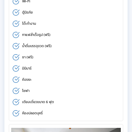
Wi-Fi
ตู้นิรภัย
โต๊ะทำงาน
กาแฟสำเร็จรูป (ฟรี)
น้ำดื่มบรรจุขวด (ฟรี)
ชา (ฟรี)
มินิบาร์
ถังขยะ
โซฟา
เตียงเดี่ยวขนาด 6 ฟุต
ห้องปลอดบุหรี่