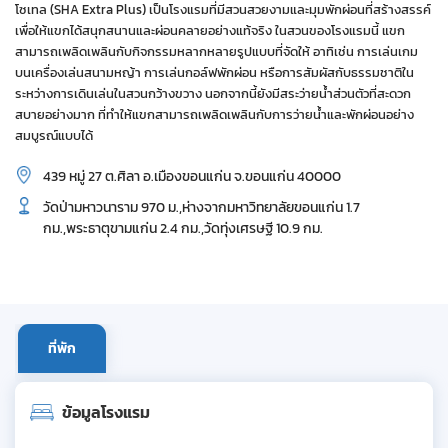
โซเทล (SHA Extra Plus) เป็นโรงแรมที่มีสวนสวยงามและมุมพักผ่อนที่สร้างสรรค์
เพื่อให้แขกได้สนุกสนานและผ่อนคลายอย่างแท้จริง ในสวนของโรงแรมนี้ แขก
สามารถเพลิดเพลินกับกิจกรรมหลากหลายรูปแบบที่จัดให้ อาทิเช่น การเล่นเกม
บนเครื่องเล่นสนามหญ้า การเล่นกอล์ฟพักผ่อน หรือการสัมผัสกับธรรมชาติใน
ระหว่างการเดินเล่นในสวนกว้างขวาง นอกจากนี้ยังมีสระว่ายน้ำส่วนตัวที่สะดวก
สบายอย่างมาก ที่ทำให้แขกสามารถเพลิดเพลินกับการว่ายน้ำและพักผ่อนอย่าง
สมบูรณ์แบบได้
439 หมู่ 27 ต.ศิลา อ.เมืองขอนแก่น จ.ขอนแก่น 40000
วัดป่ามหาวนาราม 970 ม.,ห่างจากมหาวิทยาลัยขอนแก่น 1.7
กม.,พระธาตุขามแก่น 2.4 กม.,วัดทุ่งเศรษฐี 10.9 กม.
ที่พัก
ข้อมูลโรงแรม