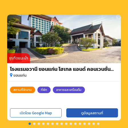
ธุรกิจแนะนำ
โรงแรมอวานี ขอนแก่น โฮเทล แอนด์ คอนเวนชั่น
เซ็นเตอร์
ขอนแก่น
สถานที่จัดงาน
ที่พัก
อาหารและเครื่องดื่ม
เปิดโดย Google Map
ดูข้อมูลสถานที่