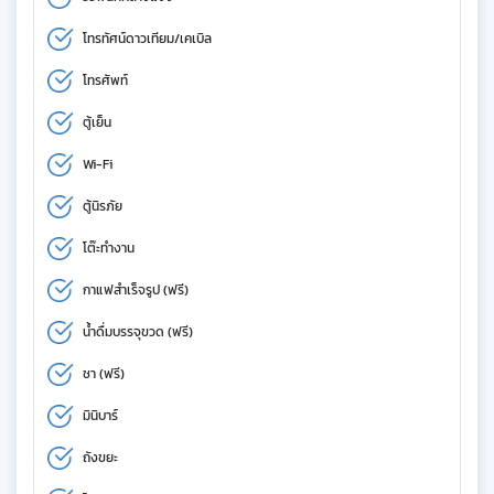
โทรทัศน์ดาวเทียม/เคเบิล
โทรศัพท์
ตู้เย็น
Wi-Fi
ตู้นิรภัย
โต๊ะทำงาน
กาแฟสำเร็จรูป (ฟรี)
น้ำดื่มบรรจุขวด (ฟรี)
ชา (ฟรี)
มินิบาร์
ถังขยะ