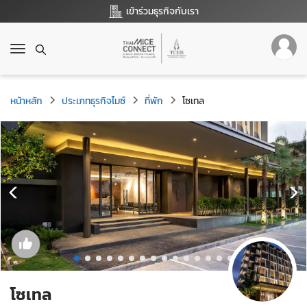
เข้าร่วมธุรกิจกับเรา
T
o
g
g
หน้าหลัก
ประเภทธุรกิจไมซ์
ที่พัก
โซเทล
l
e
n
a
v
i
g
a
t
i
o
n
โซเทล