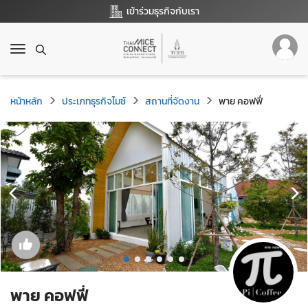
เข้าร่วมธุรกิจกับเรา
T
o
g
g
หน้าหลัก
ประเภทธุรกิจไมซ์
สถานที่จัดงาน
พาย คอฟฟี่
l
e
n
a
v
i
g
a
t
i
o
n
พาย คอฟฟี่