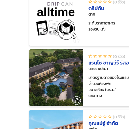
(0 รีวิว)
ดริปกัน
ตาก
ระดับราคาอาหาร
รองรับ (ที่)
(0 รีวิว)
แรนโช ชาญวีร์ รีสอ
นครราชสีมา
มาตรฐานดาวของโรงแรม
จำนวนห้องพัก
ขนาดห้อง (ตร.ม.)
ระยะทาง
(0 รีวิว)
คุณแม่จู้ จำกัด