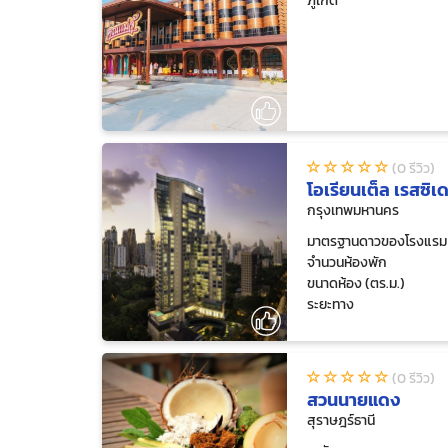
ภูเก็ต
(0 รีวิว)
โอเรียนเต็ล เรสซิเ
กรุงเทพมหานคร
มาตรฐานดาวของโรงแรม
จำนวนห้องพัก
ขนาดห้อง (ตร.ม.)
ระยะทาง
(0 รีวิว)
สวนนายแดง
สุราษฎร์ธานี