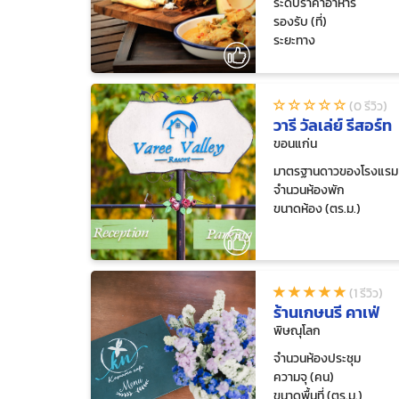
ระดับราคาอาหาร
รองรับ (ที่)
ระยะทาง
(0 รีวิว)
วารี วัลเล่ย์ รีสอร์ท
ขอนแก่น
มาตรฐานดาวของโรงแรม
จำนวนห้องพัก
ขนาดห้อง (ตร.ม.)
(1 รีวิว)
ร้านเกษนรี คาเฟ่
พิษณุโลก
จำนวนห้องประชุม
ความจุ (คน)
ขนาดพื้นที่ (ตร.ม.)