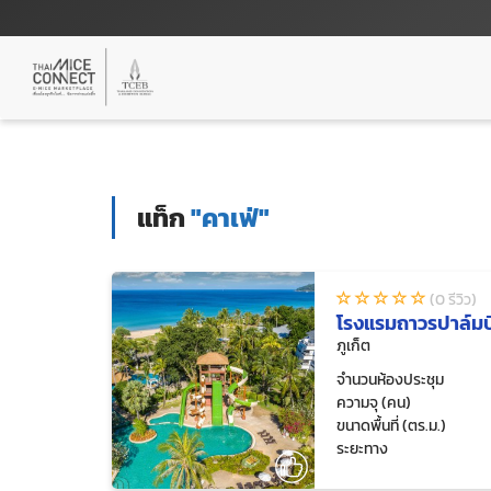
แท็ก
"คาเฟ่"
(0 รีวิว)
โรงแรมถาวรปาล์มบี
ภูเก็ต
จำนวนห้องประชุม
ความจุ (คน)
ขนาดพื้นที่ (ตร.ม.)
ระยะทาง