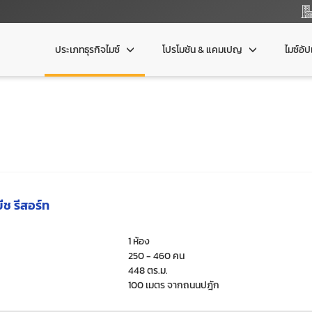
ประเภทธุรกิจไมซ์
โปรโมชัน & แคมเปญ
ไมซ์อั
ช รีสอร์ท
1 ห้อง
250 - 460 คน
448 ตร.ม.
100 เมตร จากถนนปฎัก