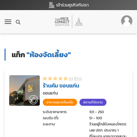
เข้าร่วมธุรกิจกับเรา
T
o
g
g
l
แท็ก
"ห้องจัดเลี้ยง"
e
n
a
v
(0 รีวิว)
i
ร้านคัม ขอนแก่น
g
a
ขอนแก่น
t
อาหารและเครื่องดื่ม
สถานที่จัดงาน
i
o
ระดับราคาอาหาร
101 - 250
รองรับ (ที่)
51 - 100
n
ระยะทาง
ร้านอยู่ใกล้บึงหนองโคตรขับ
เลย ปตท. ประมาณ 1
กิโลเมตร หากมาจากสนามบิน