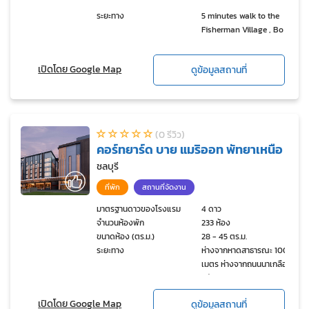
ระยะทาง
5 minutes walk to the
Fisherman Village , Bo
Phut Beach, Koh Samui
เปิดโดย Google Map
ดูข้อมูลสถานที่
(0 รีวิว)
คอร์ทยาร์ด บาย แมริออท พัทยาเหนือ
ชลบุรี
ที่พัก
สถานที่จัดงาน
มาตรฐานดาวของโรงแรม
4 ดาว
จำนวนห้องพัก
233 ห้อง
ขนาดห้อง (ตร.ม.)
28 - 45 ตร.ม.
ระยะทาง
ห่างจากหาดสาธารณะ 100
เมตร ห่างจากถนนนาเกลือ
หลัก 300 เมตร
เปิดโดย Google Map
ดูข้อมูลสถานที่