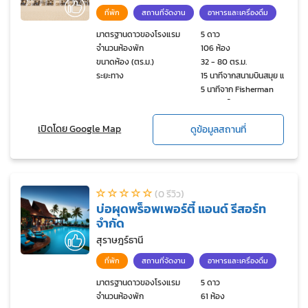
ที่พัก
สถานที่จัดงาน
อาหารและเครื่องดื่ม
มาตรฐานดาวของโรงแรม
5 ดาว
จำนวนห้องพัก
106 ห้อง
ขนาดห้อง (ตร.ม.)
32 - 80 ตร.ม.
ระยะทาง
15 นาทีจากสนามบินสมุย และ
5 นาทีจาก Fisherman
Village โดยการเดิน
เปิดโดย Google Map
ดูข้อมูลสถานที่
(0 รีวิว)
บ่อผุดพร็อพเพอร์ตี้ แอนด์ รีสอร์ท
จำกัด
สุราษฎร์ธานี
ที่พัก
สถานที่จัดงาน
อาหารและเครื่องดื่ม
มาตรฐานดาวของโรงแรม
5 ดาว
จำนวนห้องพัก
61 ห้อง