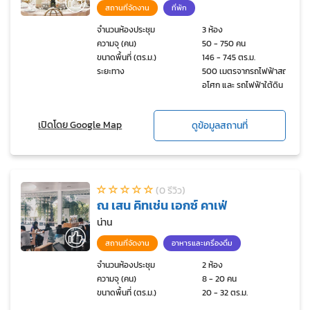
สถานที่จัดงาน
ที่พัก
จำนวนห้องประชุม
3 ห้อง
ความจุ (คน)
50 - 750 คน
ขนาดพื้นที่ (ตร.ม.)
146 - 745 ตร.ม.
ระยะทาง
500 เมตรจากรถไฟฟ้าสถานี
อโศก และ รถไฟฟ้าใต้ดิน
สุขุมวิท
เปิดโดย Google Map
ดูข้อมูลสถานที่
(0 รีวิว)
ณ เสน คิทเช่น เอกซ์ คาเฟ่
น่าน
สถานที่จัดงาน
อาหารและเครื่องดื่ม
จำนวนห้องประชุม
2 ห้อง
ความจุ (คน)
8 - 20 คน
ขนาดพื้นที่ (ตร.ม.)
20 - 32 ตร.ม.