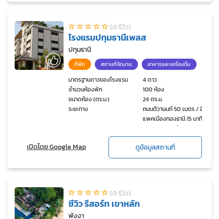
(0 รีวิว)
โรงแรมปทุมธานีเพลส
ปทุมธานี
ที่พัก
สถานที่จัดงาน
อาหารและเครื่องดื่ม
มาตรฐานดาวของโรงแรม
4 ดาว
จำนวนห้องพัก
100 ห้อง
ขนาดห้อง (ตร.ม.)
24 ตร.ม.
ระยะทาง
ถนนติวานนท์ 50 เมตร / อิม
แพคเมืองทองธานี 15 นาที /
สนามบินดอนเมือง 25 นาที /
โลตัสบางกะดี 300 เมตร /
เปิดโดย Google Map
ดูข้อมูลสถานที่
ศูนย์การค้าเดอะไนท์ 200
เมตร / ฟิวร์เจอร์พาร์ครังสิต
20 นาที / ตลาดฐานเพชร
ปทุม 200 เมตร
(0 รีวิว)
ซีวิว รีสอร์ท เขาหลัก
พังงา