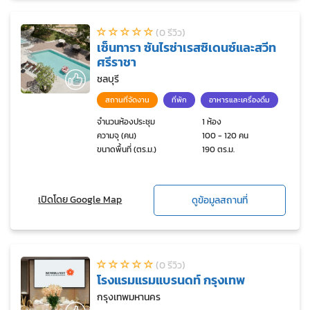
(0 รีวิว)
เซ็นทารา ซันไรซ่าเรสซิเดนซ์และสวีท
ศรีราชา
ชลบุรี
สถานที่จัดงาน
ที่พัก
อาหารและเครื่องดื่ม
จำนวนห้องประชุม
1 ห้อง
ความจุ (คน)
100 - 120 คน
ขนาดพื้นที่ (ตร.ม.)
190 ตร.ม.
เปิดโดย Google Map
ดูข้อมูลสถานที่
(0 รีวิว)
โรงแรมแรมแบรนดท์ กรุงเทพ
กรุงเทพมหานคร