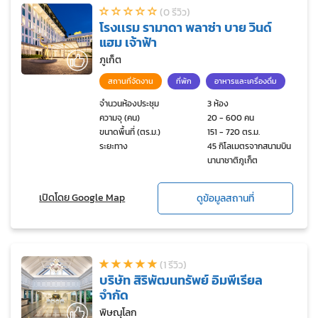
(0 รีวิว)
โรงเเรม รามาดา พลาซ่า บาย วินด์
แฮม เจ้าฟ้า
ภูเก็ต
สถานที่จัดงาน
ที่พัก
อาหารและเครื่องดื่ม
จำนวนห้องประชุม
3 ห้อง
ความจุ (คน)
20 - 600 คน
ขนาดพื้นที่ (ตร.ม.)
151 - 720 ตร.ม.
ระยะทาง
45 กิโลเมตรจากสนามบิน
นานาชาติภูเก็ต
เปิดโดย Google Map
ดูข้อมูลสถานที่
(1 รีวิว)
บริษัท สิริพัฒนทรัพย์ อิมพีเรียล
จำกัด
พิษณุโลก