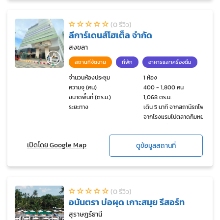
(0 รีวิว)
ลีการ์เดนส์โฮเต็ล จำกัด
สงขลา
สถานที่จัดงาน
ที่พัก
อาหารและเครื่องดื่ม
จำนวนห้องประชุม
1 ห้อง
ความจุ (คน)
400 - 1,800 คน
ขนาดพื้นที่ (ตร.ม.)
1,068 ตร.ม.
ระยะทาง
เดิน 5 นาที จากสถานีรถไฟ,
จากโรงแรมไปตลาดกิมหยง
เดิน 3 นาที
เปิดโดย Google Map
ดูข้อมูลสถานที่
(0 รีวิว)
อนันตรา บ่อผุด เกาะสมุย รีสอร์ท
สุราษฎร์ธานี