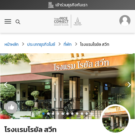
เข้าร่วมธุรกิจกับเรา
T
o
g
g
หน้าหลัก
ประเภทธุรกิจไมซ์
ที่พัก
โรงเเรมโรยัล สวีท
l
e
n
a
v
i
g
a
t
i
o
n
โรงเเรมโรยัล สวีท