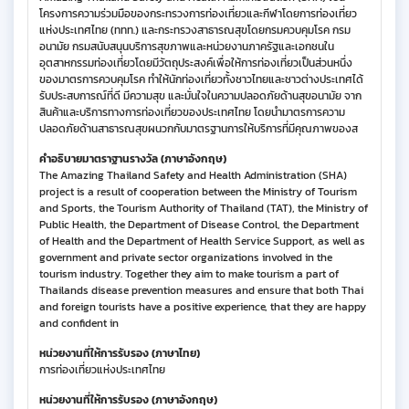
โครงการความร่วมมือของกระทรวงการท่องเที่ยวและกีฬาโดยการท่องเที่ยว
แห่งประเทศไทย (ททท.) และกระทรวงสาธารณสุขโดยกรมควบคุมโรค กรม
อนามัย กรมสนับสนุนบริการสุขภาพและหน่วยงานภาครัฐและเอกชนใน
อุตสาหกรรมท่องเที่ยวโดยมีวัตถุประสงค์เพื่อให้การท่องเที่ยวเป็นส่วนหนึ่ง
ของมาตรการควบคุมโรค ทำให้นักท่องเที่ยวทั้งชาวไทยและชาวต่างประเทศได้
รับประสบการณ์ที่ดี มีความสุข และมั่นใจในความปลอดภัยด้านสุขอนามัย จาก
สินค้าและบริการทางการท่องเที่ยวของประเทศไทย โดยนำมาตรการความ
ปลอดภัยด้านสาธารณสุขผนวกกับมาตรฐานการให้บริการที่มีคุณภาพของส
คำอธิบายมาตราฐานรางวัล (ภาษาอังกฤษ)
The Amazing Thailand Safety and Health Administration (SHA)
project is a result of cooperation between the Ministry of Tourism
and Sports, the Tourism Authority of Thailand (TAT), the Ministry of
Public Health, the Department of Disease Control, the Department
of Health and the Department of Health Service Support, as well as
government and private sector organizations involved in the
tourism industry. Together they aim to make tourism a part of
Thailands disease prevention measures and ensure that both Thai
and foreign tourists have a positive experience, that they are happy
and confident in
หน่วยงานที่ให้การรับรอง (ภาษาไทย)
การท่องเที่ยวแห่งประเทศไทย
หน่วยงานที่ให้การรับรอง (ภาษาอังกฤษ)