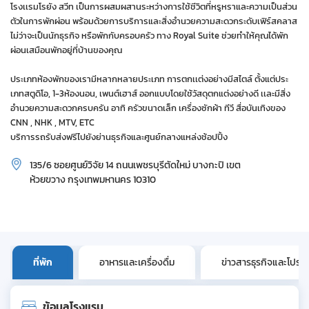
โรงเเรมโรยัง สวีท เป็นการผสมผสานระหว่างการใช้ชีวิตที่หรูหราและความเป็นส่วน
ตัวในการพักผ่อน พร้อมด้วยการบริการและสิ่งอำนวยความสะดวกระดับเฟิร์สคลาส
ไม่ว่าจะเป็นนักธุรกิจ หรือพักกับครอบครัว ทาง Royal Suite ช่วยทำให้คุณได้พัก
ผ่อนเสมือนพักอยู่ที่บ้านของคุณ
ประเภทห้องพักของเรามีหลากหลายประเภท การตกเเต่งอย่างมีสไตล์ ตั้งแต่ประ
เภทสตูดิโอ, 1-3ห้องนอน, เพนต์เฮาส์ ออกแบบโดยใช้วัสดุตกแต่งอย่างดี เเละมีสิ่ง
อำนวยความสะดวกครบครัน อาทิ ครัวขนาดเล็ก เครื่องซักผ้า ทีวี สื่อบันเทิงของ
CNN , NHK , MTV, ETC
บริการรถรับส่งฟรีไปยังย่านธุรกิจและศูนย์กลางแหล่งช้อปปิ้ง
135/6 ซอยศูนย์วิจัย 14 ถนนเพชรบุรีตัดใหม่ บางกะปิ เขต
ห้วยขวาง กรุงเทพมหานคร 10310
ที่พัก
อาหารและเครื่องดื่ม
ข่าวสารธุรกิจและโปรโม
ข้อมูลโรงแรม