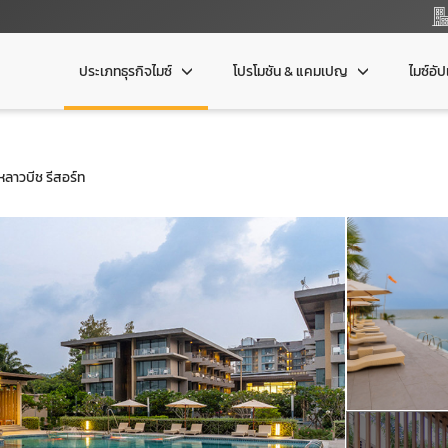
ประเภทธุรกิจไมซ์
โปรโมชัน & แคมเปญ
ไมซ์อั
าหลาวบีช รีสอร์ท