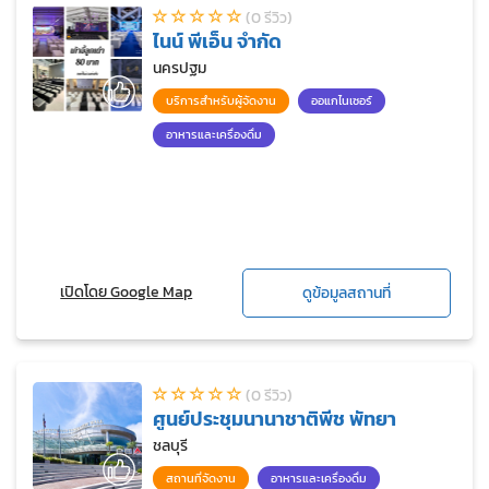
(0 รีวิว)
ไนน์ พีเอ็น จำกัด
นครปฐม
บริการสำหรับผู้จัดงาน
ออแกไนเซอร์
อาหารและเครื่องดื่ม
เปิดโดย Google Map
ดูข้อมูลสถานที่
(0 รีวิว)
ศูนย์ประชุมนานาชาติพีช พัทยา
ชลบุรี
สถานที่จัดงาน
อาหารและเครื่องดื่ม