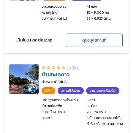
จำนวนห้องประชุม
41 ห้อง
ความจุ (คน)
10 - 9,000 คน
ขนาดพื้นที่ (ตร.ม.)
38 - 6,925 ตร.ม.
เปิดโดย Google Map
ดูข้อมูลสถานที่
(0 รีวิว)
บ้านทะเลดาว
ประจวบคีรีขันธ์
ที่พัก
สถานที่จัดงาน
อาหารและเครื่องดื่ม
มาตรฐานดาวของโรงแรม
3 ดาว
จำนวนห้องพัก
32 ห้อง
ขนาดห้อง (ตร.ม.)
28 - 74 ตร.ม.
ระยะทาง
5 กิโลเมตรจากตลาดโต้รุ่ง
หัวหิน หรือ 500 เมตรห่าง
จากตลาดแทมมารีน