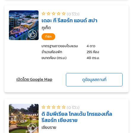
(0 รีวิว)
เดอะ กี รีสอร์ท แอนด์ สปา
ภูเก็ต
ที่พัก
มาตรฐานดาวของโรงแรม
4 ดาว
จำนวนห้องพัก
255 ห้อง
ขนาดห้อง (ตร.ม.)
40 ตร.ม.
เปิดโดย Google Map
ดูข้อมูลสถานที่
(0 รีวิว)
ดิ อิมพีเรียล โกลเด้น ไทรแองเกิ้ล
รีสอร์ท เชียงราย
เชียงราย