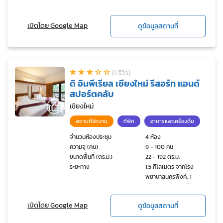
เปิดโดย Google Map
ดูข้อมูลสถานที่
(1 รีวิว)
ดิ อิมพีเรียล เชียงใหม่ รีสอร์ท แอนด์
สปอร์ตคลับ
เชียงใหม่
สถานที่จัดงาน
ที่พัก
อาหารและเครื่องดื่ม
จำนวนห้องประชุม
4 ห้อง
ความจุ (คน)
9 - 100 คน
ขนาดพื้นที่ (ตร.ม.)
22 - 192 ตร.ม.
ระยะทาง
1.5 กิโลเมตร จากโรง
พยาบาลนครพิงค์, 1
กิโลเมตร จากศูนย์พัฒนา
ฝีมือแรงงานจังหวัด
เปิดโดย Google Map
ดูข้อมูลสถานที่
เชียงใหม่, 13 กิโลเมตร จาก
ตัวเมืองเชียงใหม่