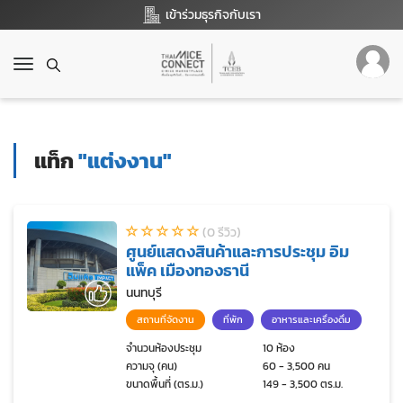
เข้าร่วมธุรกิจกับเรา
T
o
g
g
l
แท็ก
"แต่งงาน"
e
n
a
v
(0 รีวิว)
i
ศูนย์แสดงสินค้าและการประชุม อิม
g
แพ็ค เมืองทองธานี
a
t
นนทบุรี
i
สถานที่จัดงาน
ที่พัก
อาหารและเครื่องดื่ม
o
n
จำนวนห้องประชุม
10 ห้อง
ความจุ (คน)
60 - 3,500 คน
ขนาดพื้นที่ (ตร.ม.)
149 - 3,500 ตร.ม.