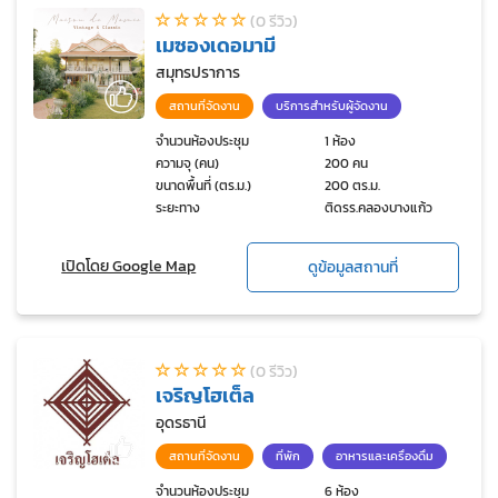
(0 รีวิว)
เมซองเดอมามี
สมุทรปราการ
สถานที่จัดงาน
บริการสำหรับผู้จัดงาน
จำนวนห้องประชุม
1 ห้อง
ความจุ (คน)
200 คน
ขนาดพื้นที่ (ตร.ม.)
200 ตร.ม.
ระยะทาง
ติดรร.คลองบางแก้ว
เปิดโดย Google Map
ดูข้อมูลสถานที่
(0 รีวิว)
เจริญโฮเต็ล
อุดรธานี
สถานที่จัดงาน
ที่พัก
อาหารและเครื่องดื่ม
จำนวนห้องประชุม
6 ห้อง