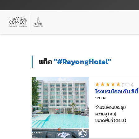
แท็ก
"#RayongHotel"
(1 รีวิว)
โรงแรมโกลเด้น ซิตี
ระยอง
จำนวนห้องประชุม
ความจุ (คน)
ขนาดพื้นที่ (ตร.ม.)