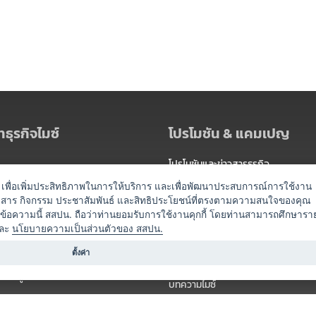
ธุรกิจไมซ์
โปรโมชัน & แคมเปญ
โปรโมชันและข่าวสารธุรกิจ
ัดงาน
แพ็กเกจ
es) เพื่อเพิ่มประสิทธิภาพในการให้บริการ และเพื่อพัฒนาประสบการณ์การใช้งาน
าวสาร กิจกรรม ประชาสัมพันธ์ และสิทธิประโยชน์ที่ตรงตามความสนใจของคุณ
 / นำเที่ยว
แคมเปญ
ดข้อความนี้ สสปน. ถือว่าท่านยอมรับการใช้งานคุกกี้ โดยท่านสามารถศึกษารา
ไมซ์อัปเดต
ละ
นโยบายความเป็นส่วนตัวของ สสปน.
อร์
ครื่องดื่ม
ตั้งค่า
ข่าวสารจากเรา
หรับผู้จัดงาน
บทความไมซ์
องค์ความรู้ไมซ์