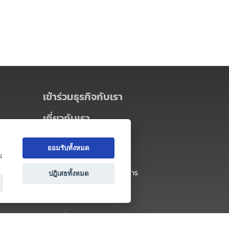
เข้าร่วมธุรกิจกับเรา
เกี่ยวกับเรา
เกี่ยวกับ Thai MICE Connect
ยอมรับทั้งหมด
นโยบายความเป็นส่วนตัว
ย
ข้อตกลง และเงื่อนไขการใช้บริการ
ปฎิเสธทั้งหมด
ติดต่อ
คำถามที่พบบ่อย