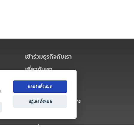
เข้าร่วมธุรกิจกับเรา
เกี่ยวกับเรา
เกี่ยวกับ Thai MICE Connect
ยอมรับทั้งหมด
นโยบายความเป็นส่วนตัว
ย
ข้อตกลง และเงื่อนไขการใช้บริการ
ปฎิเสธทั้งหมด
ติดต่อ
คำถามที่พบบ่อย