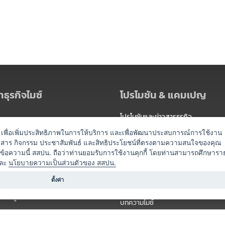
ธุรกิจไมซ์
โปรโมชัน & แคมเปญ
โปรโมชันและข่าวสารธุรกิจ
ัดงาน
แพ็กเกจ
es) เพื่อเพิ่มประสิทธิภาพในการให้บริการ และเพื่อพัฒนาประสบการณ์การใช้งาน
าวสาร กิจกรรม ประชาสัมพันธ์ และสิทธิประโยชน์ที่ตรงตามความสนใจของคุณ
 / นำเที่ยว
แคมเปญ
ดข้อความนี้ สสปน. ถือว่าท่านยอมรับการใช้งานคุกกี้ โดยท่านสามารถศึกษารา
ไมซ์อัปเดต
ละ
นโยบายความเป็นส่วนตัวของ สสปน.
อร์
ครื่องดื่ม
ตั้งค่า
ข่าวสารจากเรา
หรับผู้จัดงาน
บทความไมซ์
องค์ความรู้ไมซ์