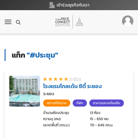
เข้าร่วมธุรกิจกับเรา
T
o
g
g
l
แท็ก
"#ประชุม"
e
n
a
v
(1 รีวิว)
i
โรงแรมโกลเด้น ซิตี้ ระยอง
g
a
ระยอง
t
สถานที่จัดงาน
ที่พัก
อาหารและเครื่องดื่ม
i
o
จำนวนห้องประชุม
13 ห้อง
ความจุ (คน)
15 - 650 คน
n
ขนาดพื้นที่ (ตร.ม.)
70 - 646 ตร.ม.