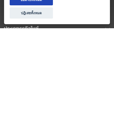
ปฎิเสธทั้งหมด
ประเภทธุรกิจไมซ์
โปรโมชัน & แคมเปญ
ไมซ์อัปเดต
วางแผนการจัดงาน
เข้าร่วมธุรกิจกับเรา
เกี่ยวกับเรา
ติดต่อ