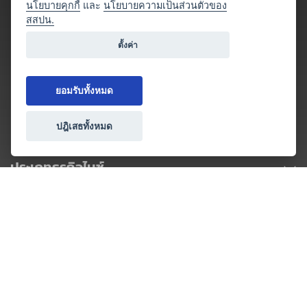
นโยบายคุกกี้
และ
นโยบายความเป็นส่วนตัวของ
สสปน.
ตั้งค่า
ยอมรับทั้งหมด
ปฎิเสธทั้งหมด
ประเภทธุรกิจไมซ์
โปรโมชัน & แคมเปญ
ไมซ์อัปเดต
วางแผนการจัดงาน