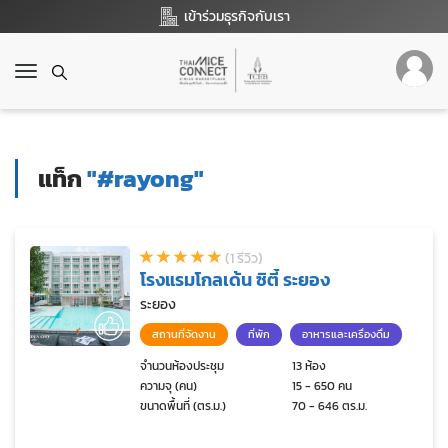
เข้าร่วมธุรกิจกับเรา
T
o
g
g
l
แท็ก
"#rayong"
e
n
a
v
(1 รีวิว)
i
โรงแรมโกลเด้น ซิตี้ ระยอง
g
a
ระยอง
t
สถานที่จัดงาน
ที่พัก
อาหารและเครื่องดื่ม
i
o
จำนวนห้องประชุม
13 ห้อง
ความจุ (คน)
15 - 650 คน
n
ขนาดพื้นที่ (ตร.ม.)
70 - 646 ตร.ม.