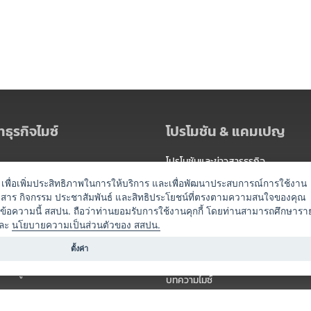
ธุรกิจไมซ์
โปรโมชัน & แคมเปญ
โปรโมชันและข่าวสารธุรกิจ
ัดงาน
แพ็กเกจ
es) เพื่อเพิ่มประสิทธิภาพในการให้บริการ และเพื่อพัฒนาประสบการณ์การใช้งาน
าวสาร กิจกรรม ประชาสัมพันธ์ และสิทธิประโยชน์ที่ตรงตามความสนใจของคุณ
 / นำเที่ยว
แคมเปญ
ดข้อความนี้ สสปน. ถือว่าท่านยอมรับการใช้งานคุกกี้ โดยท่านสามารถศึกษารา
ไมซ์อัปเดต
ละ
นโยบายความเป็นส่วนตัวของ สสปน.
อร์
ครื่องดื่ม
ตั้งค่า
ข่าวสารจากเรา
หรับผู้จัดงาน
บทความไมซ์
องค์ความรู้ไมซ์