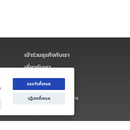
เข้าร่วมธุรกิจกับเรา
เกี่ยวกับเรา
เกี่ยวกับ Thai MICE Connect
ยอมรับทั้งหมด
นโยบายความเป็นส่วนตัว
ย
ข้อตกลง และเงื่อนไขการใช้บริการ
ปฎิเสธทั้งหมด
ติดต่อ
คำถามที่พบบ่อย