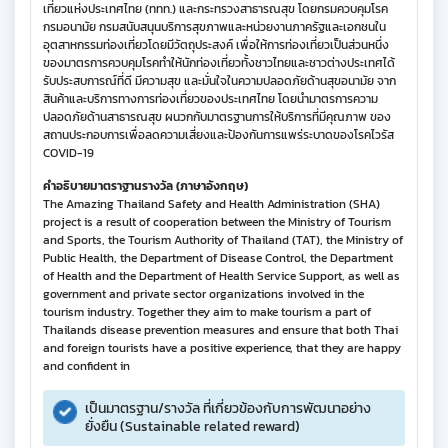
เที่ยวแห่งประเทศไทย (ททท.) และกระทรวงสาธารณสุข โดยกรมควบคุมโรค
กรมอนามัย กรมสนับสนุนบริการสุขภาพและหน่วยงานภาครัฐและเอกชนใน
อุตสาหกรรมท่องเที่ยวโดยมีวัตถุประสงค์ เพื่อให้การท่องเที่ยวเป็นส่วนหนึ่ง
ของมาตรการควบคุมโรคทำให้นักท่องเที่ยวทั้งชาวไทยและชาวต่างประเทศได้
รับประสบการณ์ที่ดี มีความสุข และมั่นใจในความปลอดภัยด้านสุขอนามัย จาก
สินค้าและบริการทางการท่องเที่ยวของประเทศไทย โดยนำมาตรการความ
ปลอดภัยด้านสาธารณสุข ผนวกกับมาตรฐานการให้บริการที่มีคุณภาพ ของ
สถานประกอบการเพื่อลดความเสี่ยงและป้องกันการแพร่ระบาดของโรคไวรัส
COVID-19
คำอธิบายมาตราฐานรางวัล (ภาษาอังกฤษ)
The Amazing Thailand Safety and Health Administration (SHA)
project is a result of cooperation between the Ministry of Tourism
and Sports, the Tourism Authority of Thailand (TAT), the Ministry of
Public Health, the Department of Disease Control, the Department
of Health and the Department of Health Service Support, as well as
government and private sector organizations involved in the
tourism industry. Together they aim to make tourism a part of
Thailands disease prevention measures and ensure that both Thai
and foreign tourists have a positive experience, that they are happy
and confident in
เป็นมาตรฐาน/รางวัล ที่เกี่ยวข้องกับการพัฒนาอย่าง
ยั่งยืน (Sustainable related reward)