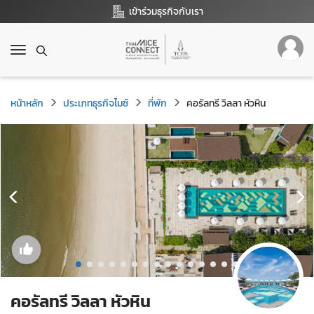
เข้าร่วมธุรกิจกับเรา
T
o
g
g
หน้าหลัก
ประเภทธุรกิจไมซ์
ที่พัก
คอรัลทรี วิลลา หัวหิน
l
e
n
a
v
i
g
a
t
i
o
n
คอรัลทรี วิลลา หัวหิน