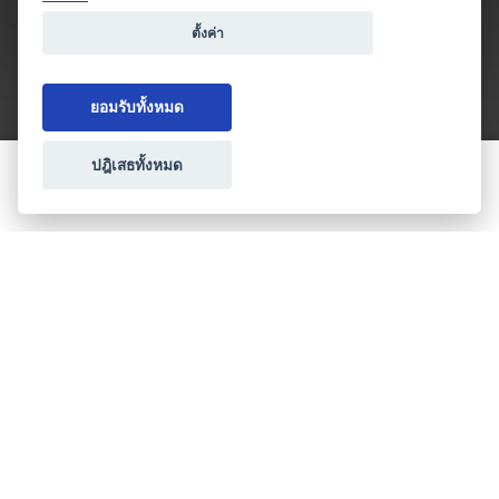
ตั้งค่า
ยอมรับทั้งหมด
ปฎิเสธทั้งหมด
ขอใบเสนอราคา
ประเภทธุรกิจไมซ์
โปรโมชัน & แคมเปญ
ไมซ์อัปเดต
วางแผนการจัดงาน
เข้าร่วมธุรกิจกับเรา