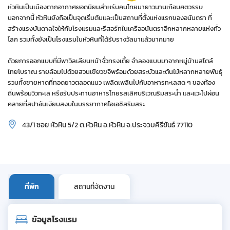
หัวหินเป็นเมืองตากอากาศยอดนิยมสำหรับคนไทยมายาวนานเกือบศตวรรษ
นอกจากนี้ หัวหินยังถือเป็นจุดเริ่มต้นและเป็นสถานที่ตั้งแห่งแรกของอนันตรา ที่
สร้างแรงบันดาลใจให้กับโรงแรมและรีสอร์ทในเครืออนันตราอีกหลากหลายแห่งทั่ว
โลก รวมทั้งยังเป็นโรงแรมในหัวหินที่ได้รับรางวัลมาแล้วมากมาย
ด้วยการออกแบบที่มีพาวิลเลียนหน้าจั่วทรงเตี้ย จำลองแบบมาจากหมู่บ้านสไตล์
ไทยโบราณ รายล้อมไปด้วยสวนเขียวขจีพร้อมด้วยสระบัวและต้นไม้หลากหลายพันธุ์
รวมทั้งชายหาดที่ทอดยาวตลอดแนว เพลิดเพลินไปกับอาหารทะเลสด ๆ ของท้อง
ถิ่นพร้อมวิวทะเล หรือรับประทานอาหารไทยรสเลิศบริเวณริมสระน้ำ และแวะไปผ่อน
คลายที่สปาอันเงียบสงบในบรรยากาศโอเอซิสริมสระ
43/1 ซอย หัวหิน 5/2 ต.หัวหิน อ.หัวหิน จ.ประจวบคีรีขันธ์ 77110
ที่พัก
สถานที่จัดงาน
ข้อมูลโรงแรม