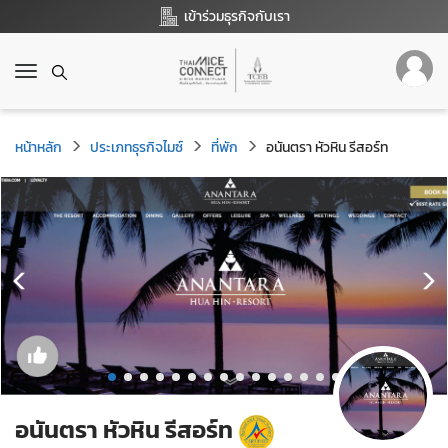
เข้าร่วมธุรกิจกับเรา
T
o
g
g
หน้าหลัก
ประเภทธุรกิจไมซ์
ที่พัก
อนันตรา หัวหิน รีสอร์ท
l
e
n
a
v
i
g
a
t
i
o
n
อนันตรา หัวหิน รีสอร์ท