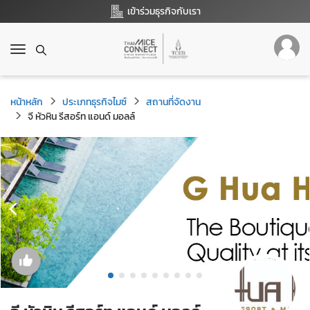
เข้าร่วมธุรกิจกับเรา
T
o
g
g
หน้าหลัก
ประเภทธุรกิจไมซ์
สถานที่จัดงาน
l
จี หัวหิน รีสอร์ท แอนด์ มอลล์
e
n
a
v
i
g
a
t
i
o
n