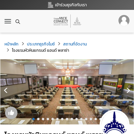
เข้าร่วมธุรกิจกับเรา
T
o
g
g
หน้าหลัก
ประเภทธุรกิจไมซ์
สถานที่จัดงาน
l
โรงแรมหัวหินแกรนด์ แอนด์ พลาซ่า
e
n
a
v
i
g
a
t
i
o
n