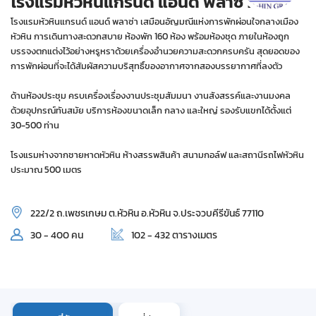
โรงแรมหัวหินแกรนด์ แอนด์ พลาซ่า
โรงแรมหัวหินแกรนด์ แอนด์ พลาซ่า เสมือนอัญมณีแห่งการพักผ่อนใจกลางเมือง
หัวหิน การเดินทางสะดวกสบาย ห้องพัก 160 ห้อง พร้อมห้องชุด ภายในห้องถูก
บรรจงตกแต่งไว้อย่างหรูหราด้วยเครื่องอำนวยความสะดวกครบครัน สุดยอดของ
การพักผ่อนที่จะได้สัมผัสความบริสุทธิ์ของอากาศจากสองบรรยากาศที่ลงตัว
ด้านห้องประชุม ครบเครื่องเรื่องงานประชุมสัมมนา งานสังสรรค์และงานมงคล
ด้วยอุปกรณ์ทันสมัย บริการห้องขนาดเล็ก กลาง และใหญ่ รองรับแขกได้ตั้งแต่
30-500 ท่าน
โรงแรมห่างจากชายหาดหัวหิน ห้างสรรพสินค้า สนามกอล์ฟ และสถานีรถไฟหัวหิน
ประมาณ 500 เมตร
222/2 ถ.เพชรเกษม ต.หัวหิน อ.หัวหิน จ.ประจวบคีรีขันธ์ 77110
30 - 400 คน
102 - 432 ตารางเมตร