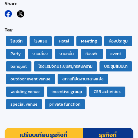
Share
Tag
รีสอร์ท
โรงแรม
Hotel
Meeting
ห้องประชุม
Party
งานเลี้ยง
งานหมั้น
ห้องพัก
event
banquet
โรงแรมจัดประชุมสมุทรสงคราม
ประชุมสัมมนา
outdoor event venue
สถานที่จัดงานกลางแจ้ง
wedding venue
incentive group
CSR activities
special venue
private function
เปรียบเทียบธุรกิจที่
ธุรกิจที่