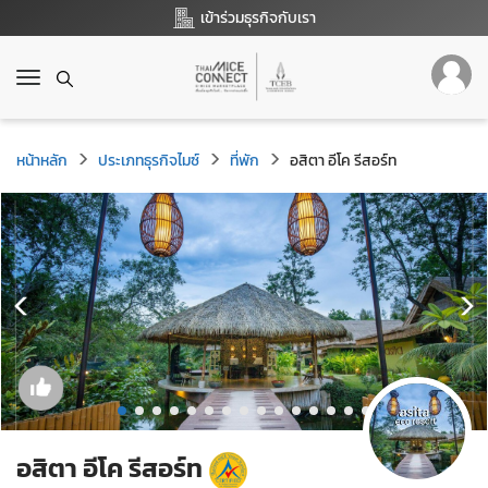
เข้าร่วมธุรกิจกับเรา
T
o
g
g
หน้าหลัก
ประเภทธุรกิจไมซ์
ที่พัก
อสิตา อีโค รีสอร์ท
l
e
n
a
v
i
g
a
t
i
o
n
อสิตา อีโค รีสอร์ท