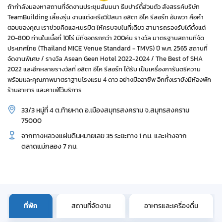
ถ้ากำลังมองหาสถานที่จัดงานประชุมสัมมนา ธีมปาร์ตี้ส่วนตัว สังสรรค์บริษัท
TeamBuilding เลี้ยงรุ่น งานแต่งหรือวิปัสนา อสิตา อีโค รีสอร์ท อัมพวา คือคำ
ตอบของคุณ เราช่วยคิดและเนรมิต ให้ครบจบในที่เดียว สามารถรองรับได้ตั้งแต่
20-800 ท่านในเนื้อที่ 10ไร่ มีที่จอดรถกว่า 200คัน รางวัล มาตรฐานสถานที่จัด
ประเทศไทย (Thailand MICE Venue Standard - TMVS) ปี พ.ศ. 2565 สถานที่
จัดงานพิเศษ / รางวัล Asean Geen Hotel 2022-2024 / The Best of SHA
2022 และอีกหลายรางวัลที่ อสิตา อีโค รีสอร์ท ได้รับ เป็นเครื่องการันตรีความ
พร้อมและคุณภาพมาตราฐานโรงแรม 4 ดาว อย่างมืออาชีพ อีกทั้งเรายังมีห้องพัก
ร้านอาหาร และคาเฟ่ไว้บริการ
33/3 หมู่ที่ 4 ต.ท้ายหาด อ.เมืองสมุทรสงคราม จ.สมุทรสงคราม
75000
จากทางหลวงแผ่นดินหมายเลข 35 ระยะทาง 1 กม. และห่างจาก
ตลาดแม่กลอง 7 กม.
ที่พัก
สถานที่จัดงาน
อาหารและเครื่องดื่ม