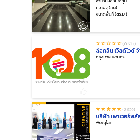
จำนวนห้องประชุม
ความจุ (คน)
ขนาดพื้นที่ (ตร.ม.)
(0 รีวิว)
ล๊อกอิน เวิลด์ไวด์ จ
กรุงเทพมหานคร
(2 รีวิว)
บริษัท เพาเวอร์พลัส
พิษณุโลก