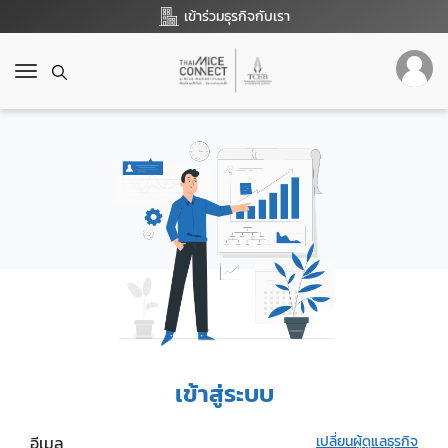
เข้าร่วมธุรกิจกับเรา
T
o
g
g
l
e
n
a
v
i
g
a
t
i
o
เข้าสู่ระบบ
n
อีเมล
เปลี่ยนผู้ดูแลธุรกิจ