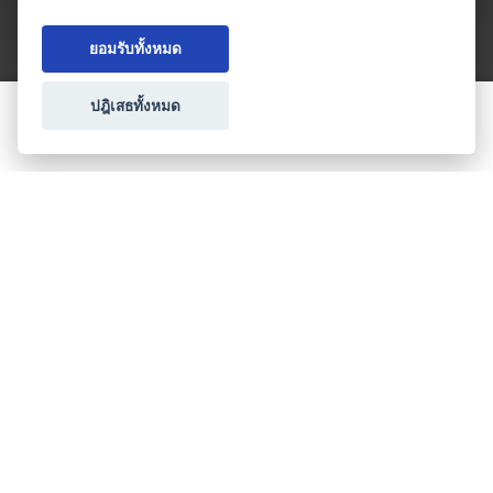
ยอมรับทั้งหมด
ปฎิเสธทั้งหมด
ขอใบเสนอราคา
ประเภทธุรกิจไมซ์
โปรโมชัน & แคมเปญ
ไมซ์อัปเดต
วางแผนการจัดงาน
เข้าร่วมธุรกิจกับเรา
เกี่ยวกับเรา