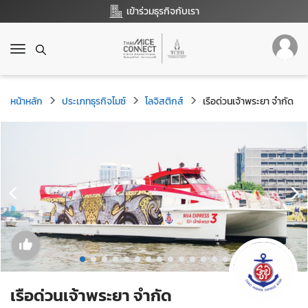
เข้าร่วมธุรกิจกับเรา
T
o
g
g
หน้าหลัก
ประเภทธุรกิจไมซ์
โลจิสติกส์
เรือด่วนเจ้าพระยา จำกัด
l
e
n
a
v
i
g
a
t
i
o
n
เรือด่วนเจ้าพระยา จำกัด