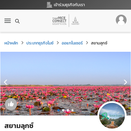
เข้าร่วมธุรกิจกับเรา
T
o
g
g
หน้าหลัก
ประเภทธุรกิจไมซ์
ออแกไนเซอร์
สยามลุกซ์
l
e
n
a
v
i
g
a
t
i
o
n
สยามลุกซ์