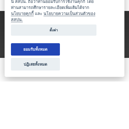
นี้ สสปน. ถือว่าท่านยอมรับการใช้งานคุกกี้ โดย
ท่านสามารถศึกษารายละเอียดเพิ่มเติมได้จาก
นโยบายคุกกี้
และ
นโยบายความเป็นส่วนตัวของ
สสปน.
ตั้งค่า
ยอมรับทั้งหมด
ปฎิเสธทั้งหมด
ขอใบเสนอราคา
ประเภทธุรกิจไมซ์
โปรโมชัน & แคมเปญ
ไมซ์อัปเดต
วางแผนการจัดงาน