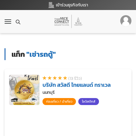
เข้าร่วมธุรกิจกับเรา
T
o
g
g
l
แท็ก
"เช่ารถตู้"
e
n
a
v
(13 รีวิว)
i
บริษัท สวัสดี ไทยแลนด์ ทราเวล
g
a
นนทบุรี
t
ท่องเที่ยว / นำเที่ยว
โลจิสติกส์
i
o
n