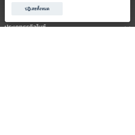
ปฎิเสธทั้งหมด
ประเภทธุรกิจไมซ์
โปรโมชัน & แคมเปญ
ไมซ์อัปเดต
วางแผนการจัดงาน
เข้าร่วมธุรกิจกับเรา
เกี่ยวกับเรา
ติดต่อ