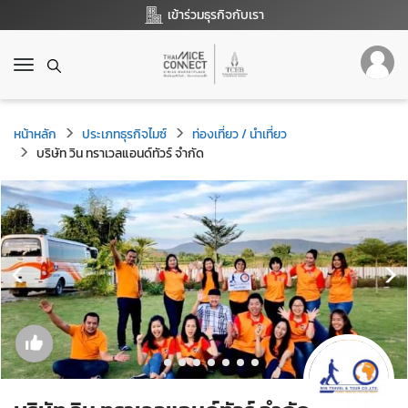
เข้าร่วมธุรกิจกับเรา
T
o
g
g
หน้าหลัก
ประเภทธุรกิจไมซ์
ท่องเที่ยว / นำเที่ยว
l
บริษัท วิน ทราเวลแอนด์ทัวร์ จำกัด
e
n
a
v
i
g
a
t
i
o
n