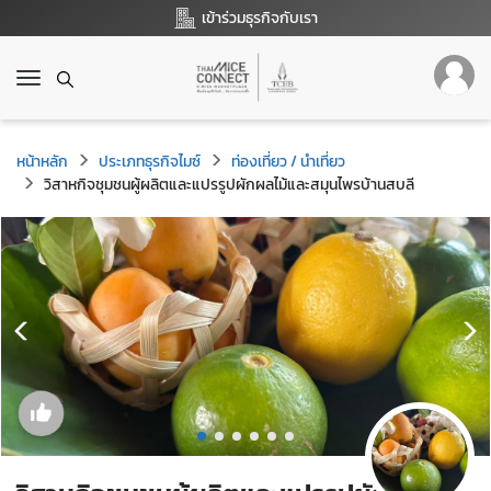
เข้าร่วมธุรกิจกับเรา
T
o
g
g
หน้าหลัก
ประเภทธุรกิจไมซ์
ท่องเที่ยว / นำเที่ยว
l
วิสาหกิจชุมชนผู้ผลิตและแปรรูปผักผลไม้และสมุนไพรบ้านสบลี
e
n
a
v
i
g
a
t
i
o
n