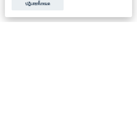
ปฎิเสธทั้งหมด
ขอใบเสนอราคา
ประเภทธุรกิจไมซ์
โปรโมชัน & แคมเปญ
ไมซ์อัปเดต
วางแผนการจัดงาน
เข้าร่วมธุรกิจกับเรา
เกี่ยวกับเรา
ติดต่อ