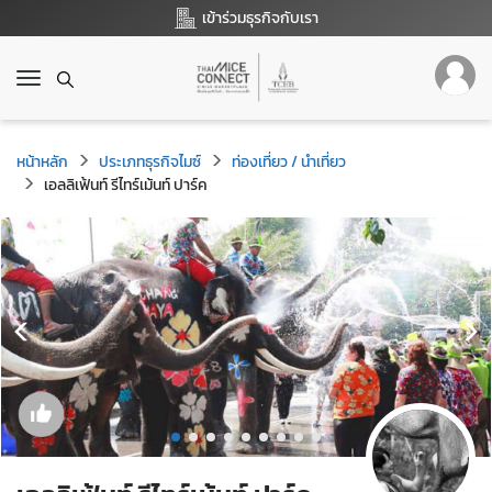
เข้าร่วมธุรกิจกับเรา
T
o
g
g
หน้าหลัก
ประเภทธุรกิจไมซ์
ท่องเที่ยว / นำเที่ยว
l
เอลลิเฟ้นท์ รีไทร์เม้นท์ ปาร์ค
e
n
a
v
i
g
a
t
i
o
n