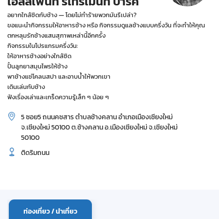
เอลลิเฟ้นท์ รีไทร์เม้นท์ ปาร์ค
อยากใกล้ชิดกับช้าง — โดยไม่ทำร้ายพวกมันรึเปล่า?
ขอแนะนำกิจกรรมให้อาหารช้าง หรือ กิจกรรมดูแลช้างแบบครึ่งวัน ที่จะทำให้คุณ
ตกหลุมรักช้างแสนสุภาพเหล่านี้อีกครั้ง
กิจกรรมในโปรแกรมครึ่งวัน:
ให้อาหารช้างอย่างใกล้ชิด
ปั้นลูกยาสมุนไพรให้ช้าง
พาช้างแช่โคลนสปา และอาบน้ำให้พวกเขา
เดินเล่นกับช้าง
ฟังเรื่องเล่าและเกร็ดความรู้เล็ก ๆ น้อย ๆ
5 ซอย5 ถนนคชสาร ตำบลช้างคลาน อำเภอเมืองเชียงใหม่
จ.เชียงใหม่ 50100 ต.ช้างคลาน อ.เมืองเชียงใหม่ จ.เชียงใหม่
50100
ติดริมถนน
ท่องเที่ยว / นำเที่ยว