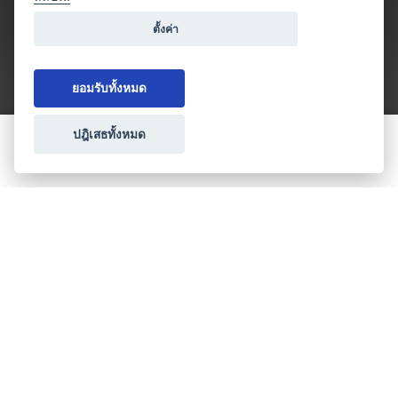
ตั้งค่า
ยอมรับทั้งหมด
ปฎิเสธทั้งหมด
ขอใบเสนอราคา
ประเภทธุรกิจไมซ์
โปรโมชัน & แคมเปญ
ไมซ์อัปเดต
วางแผนการจัดงาน
เข้าร่วมธุรกิจกับเรา