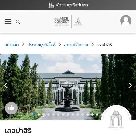
เข้าร่วมธุรกิจกับเรา
T
o
g
g
หน้าหลัก
ประเภทธุรกิจไมซ์
สถานที่จัดงาน
เลอปาสิริ
l
e
n
a
v
i
g
a
t
i
o
n
เลอปาสิริ