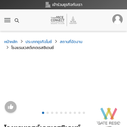
เข้าร่วมธุรกิจกับเรา
T
o
g
g
หน้าหลัก
ประเภทธุรกิจไมซ์
สถานที่จัดงาน
l
โรงแรมเวสต์เกตเรสซิเดนซ์
e
n
a
v
i
g
a
t
i
o
n