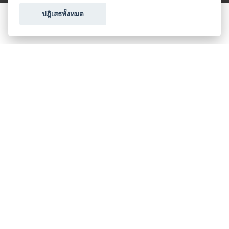
ปฎิเสธทั้งหมด
ขอใบเสนอราคา
ประเภทธุรกิจไมซ์
โปรโมชัน & แคมเปญ
ไมซ์อัปเดต
วางแผนการจัดงาน
เข้าร่วมธุรกิจกับเรา
เกี่ยวกับเรา
ติดต่อ